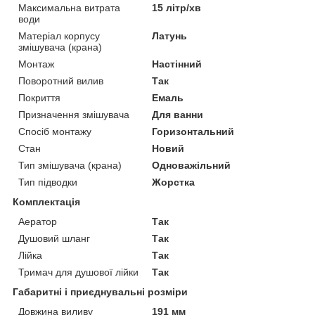
Максимальна витрата
15 літр/хв
води
Матеріал корпусу
Латунь
змішувача (крана)
Монтаж
Настінний
Поворотний вилив
Так
Покриття
Емаль
Призначення змішувача
Для ванни
Спосіб монтажу
Горизонтальний
Стан
Новий
Тип змішувача (крана)
Одноважільний
Тип підводки
Жорстка
Комплектація
Аератор
Так
Душовий шланг
Так
Лійка
Так
Тримач для душової лійки
Так
Габаритні і приєднувальні розміри
Довжина виливу
191 мм