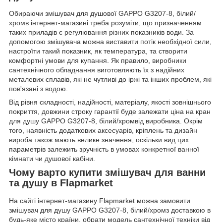
Обираючи змішувач для душової GAPPO G3207-8, білий/
хромв інтернет-магазині треба розуміти, що призначенням
таких приладів є регулювання різних показників води. За
допомогою змішувача можна виставити потік необхідної сили,
настроїти такий показник, як температура, та створити
комфортні умови для купання. Як правило, виробники
сантехнічного обладнання виготовляють їх з надійних
металевих сплавів, які не чутливі до іржі та інших проблем, які
пов'язані з водою.
Від рівня складності, надійності, матеріалу, якості зовнішнього
покриття, довжини строку гарантії буде залежати ціна на кран
для душу GAPPO G3207-8, білий/хромвід виробника. Окрім
того, наявність додаткових аксесуарів, кріплень та дизайн
вироба також мають велике значення, оскільки вид цих
параметрів залежить зручність в умовах конкретної ванної
кімнати чи душової кабіни.
Чому варто купити змішувач для ванни
та душу в Flapmarket
На сайті інтернет-магазину Flapmarket можна замовити
змішувач для душу GAPPO G3207-8, білий/хромз доставкою в
будь-яке місто країни, обрати модель сантехнічної техніки від