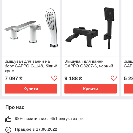
Змішувач для ванни на
Змішувач для ванни
Зміш
борт GAPPO G1148, білий/
GAPPO G3207-6, чорний
GAPP
хром
7 097
9 188
5 2
₴
₴
Купити
Купити
Про нас
99% позитивних з 651 відгука за рік
Працює з 17.06.2022