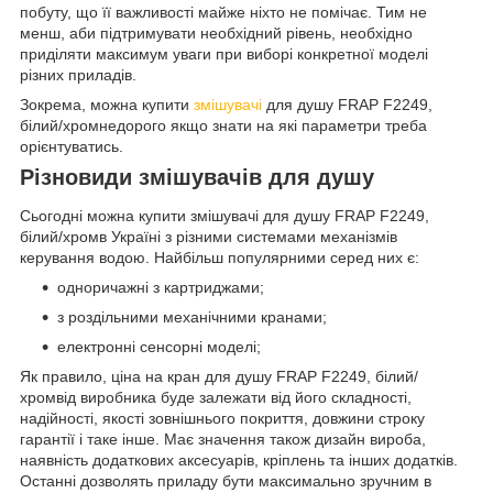
побуту, що її важливості майже ніхто не помічає. Тим не
менш, аби підтримувати необхідний рівень, необхідно
приділяти максимум уваги при виборі конкретної моделі
різних приладів.
Зокрема, можна купити
змішувачі
для душу FRAP F2249,
білий/хромнедорого якщо знати на які параметри треба
орієнтуватись.
Різновиди змішувачів для душу
Сьогодні можна купити змішувачі для душу FRAP F2249,
білий/хромв Україні з різними системами механізмів
керування водою. Найбільш популярними серед них є:
одноричажні з картриджами;
з роздільними механічними кранами;
електронні сенсорні моделі;
Як правило, ціна на кран для душу FRAP F2249, білий/
хромвід виробника буде залежати від його складності,
надійності, якості зовнішнього покриття, довжини строку
гарантії і таке інше. Має значення також дизайн вироба,
наявність додаткових аксесуарів, кріплень та інших додатків.
Останні дозволять приладу бути максимально зручним в