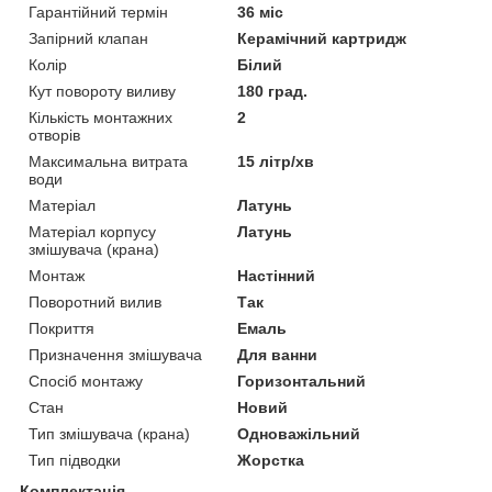
Гарантійний термін
36 міс
Запірний клапан
Керамічний картридж
Колір
Білий
Кут повороту виливу
180 град.
Кількість монтажних
2
отворів
Максимальна витрата
15 літр/хв
води
Матеріал
Латунь
Матеріал корпусу
Латунь
змішувача (крана)
Монтаж
Настінний
Поворотний вилив
Так
Покриття
Емаль
Призначення змішувача
Для ванни
Спосіб монтажу
Горизонтальний
Стан
Новий
Тип змішувача (крана)
Одноважільний
Тип підводки
Жорстка
Комплектація