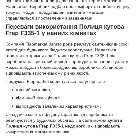
рушникотримачі та полиці для ванної в інтернет-магазині
Flapmarket. Виробник подбав про комфорт та прийнятну ціну,
тому всі моделі, представлені в інтернет-магазині,
справляються з поставленими завданнями.
Переваги використання Полиця кутова
Frap F335-1 у ванних кімнатах
Компанія Flapmarket багато років реалізує сантехніку високої
якості для будь-якого бюджету користувача. Надається
гарантія на тримач для Полиця кутова Frap F335-1 від
виробника на тривалий період. Гарнітури для ванни, туалету
можна придбати безпосередньо від виробника. Усі вироби
відповідають європейському рівню якості.
Продукція Flapmarket користується популярністю:
якісний матеріал;
відмінний функціонал.
відповідність заявленим характеристикам;
Складники мають офіційну гарантію від виробника та
реалізуються у будь-яких обсягах. На сайті можна
купити
Полиця кутова Frap F335-1 недорого
, які відповідають
конкретним вимогам замовника.