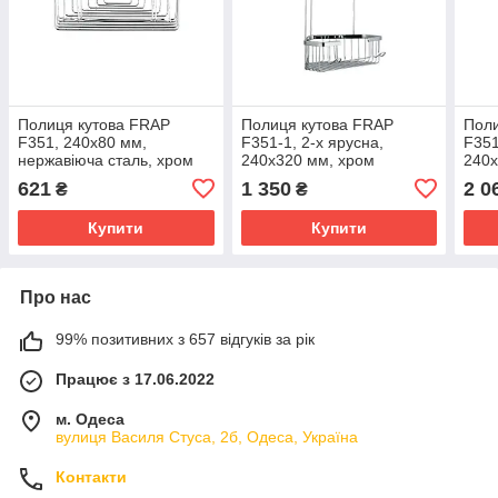
Полиця кутова FRAP
Полиця кутова FRAP
Поли
F351, 240х80 мм,
F351-1, 2-х ярусна,
F351
нержавіюча сталь, хром
240х320 мм, хром
240х
стал
621
1 350
2 0
₴
₴
Купити
Купити
Про нас
99% позитивних з 657 відгуків за рік
Працює з 17.06.2022
м. Одеса
вулиця Василя Стуса, 2б, Одеса, Україна
Контакти