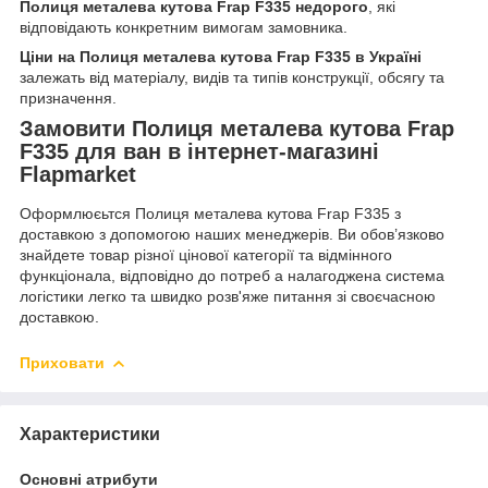
Полиця металева кутова Frap F335 недорого
, які
відповідають конкретним вимогам замовника.
Ціни на Полиця металева кутова Frap F335 в Україні
залежать від матеріалу, видів та типів конструкції, обсягу та
призначення.
Замовити Полиця металева кутова Frap
F335 для ван в інтернет-магазині
Flapmarket
Оформлюєьтся Полиця металева кутова Frap F335 з
доставкою з допомогою наших менеджерів. Ви обов’язково
знайдете товар різної цінової категорії та відмінного
функціонала, відповідно до потреб а налагоджена система
логістики легко та швидко розв'яже питання зі своєчасною
доставкою.
Приховати
Характеристики
Основні атрибути