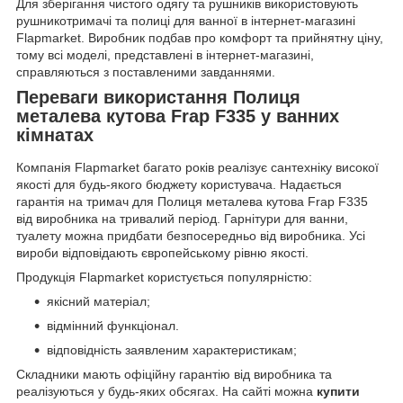
Для зберігання чистого одягу та рушників використовують
рушникотримачі та полиці для ванної в інтернет-магазині
Flapmarket. Виробник подбав про комфорт та прийнятну ціну,
тому всі моделі, представлені в інтернет-магазині,
справляються з поставленими завданнями.
Переваги використання Полиця
металева кутова Frap F335 у ванних
кімнатах
Компанія Flapmarket багато років реалізує сантехніку високої
якості для будь-якого бюджету користувача. Надається
гарантія на тримач для Полиця металева кутова Frap F335
від виробника на тривалий період. Гарнітури для ванни,
туалету можна придбати безпосередньо від виробника. Усі
вироби відповідають європейському рівню якості.
Продукція Flapmarket користується популярністю:
якісний матеріал;
відмінний функціонал.
відповідність заявленим характеристикам;
Складники мають офіційну гарантію від виробника та
реалізуються у будь-яких обсягах. На сайті можна
купити