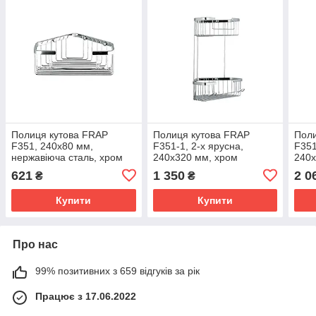
Полиця кутова FRAP
Полиця кутова FRAP
Поли
F351, 240х80 мм,
F351-1, 2-х ярусна,
F351
нержавіюча сталь, хром
240х320 мм, хром
240х
стал
621
1 350
2 0
₴
₴
Купити
Купити
Про нас
99% позитивних з 659 відгуків за рік
Працює з 17.06.2022