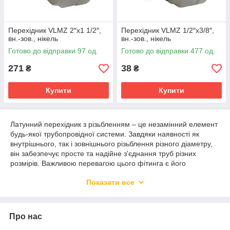
Перехідник VLMZ 2″х1 1/2″,
Перехідник VLMZ 1/2″х3/8″,
вн.-зов., нікель
вн.-зов., нікель
Готово до відправки 97 од.
Готово до відправки 477 од.
271
38
₴
₴
Купити
Купити
Латунний перехідник з різьбленням – це незамінний елемент
будь-якої трубопровідної системи. Завдяки наявності як
внутрішнього, так і зовнішнього різьблення різного діаметру,
він забезпечує просте та надійне з'єднання труб різних
розмірів. Важливою перевагою цього фітинга є його
універсальність – він підходить для використання в системах
Показати все
водопостачання, опалення, газопостачання та інших
комунікаціях.
Переваги фітингів ВЛМЗ
Про нас
Матеріал. Високоякісна латунь забезпечує