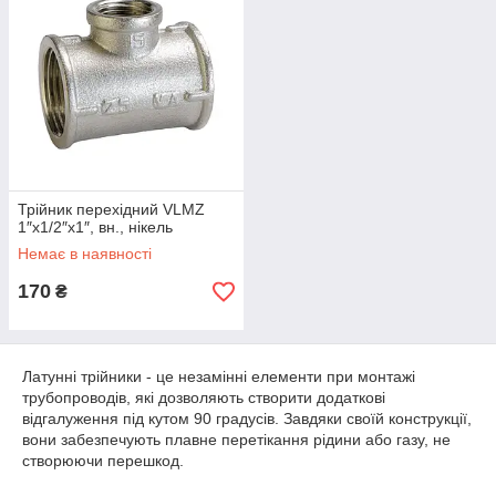
Трійник перехідний VLMZ
1″х1/2″х1″, вн., нікель
Немає в наявності
170
₴
Латунні трійники - це незамінні елементи при монтажі
трубопроводів, які дозволяють створити додаткові
відгалуження під кутом 90 градусів. Завдяки своїй конструкції,
вони забезпечують плавне перетікання рідини або газу, не
створюючи перешкод.
Переваги латунних трійників: