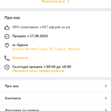
Показати все
Висока міцність. Латунь - це міцний
матеріал, здатний витримувати високий тиск і
температуру.
Про нас
Стійкість до корозії. Завдяки спеціальному
99% позитивних з 657 відгуків за рік
нікельованому покриттю, латунні трійники не
піддаються корозії, що значно продовжує термін їх
Працює з 17.06.2022
служби.
Універсальність. Застосовуються в системах
м. Одеса
вулиця Василя Стуса, 2б, Одеса, Україна
опалення, водопостачання, пневматики та інших.
Легкість монтажу. Різьбове з'єднання дозволяє
Контакти
швидко і легко встановити трійник.
Сьогодні працює з 09:00 до 18:00
Переваги покупки в інтернет-магазині
Показати весь графік роботи
Flapmarket
Інтернет-магазин пропонує замовити трійники від виробника
Про нас
з доставкою. Кожен виріб проходить сувору перевірку на
відповідність заявленої якості. Переваги придбання онлайн:
швидкий відгук на заявку;
Контакти
широкий ассортимент;
Доставка та оплата