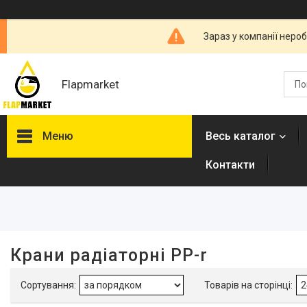
Зараз у компанії неро
Flapmarket
Меню
Весь каталог
Контакти
Фільтри
Ціна
Наявність
Крани радіаторні PP-r
В наявності
8
Виробник