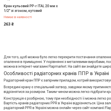
Пакувальні сантехнічні
Кран кульовий PP-r ITAL 20 мм х
матеріали
1/2" зі згоном, кутовий
Немає в наявності
+380 (67) 500-59-19
263 ₴
Для того, щоб можна було легко перекрити постачання опалення
опалення в приміщенні. У порівнянні з металевими виробами, по
можна в інтернет-магазині Flapmarket. На сайті ви знайдете широ
Особливості радіаторних кранів ППР в Україні
Радіаторний кран ППР є запірним приладом, котрий використову
Всередині крану є спеціальний затвор, завдяки якому припиняєть
відрізнятися за розміром. Таким чином можна легко підібрати кра
Конструкція є розбірною, тому при необхідності її можна легко 
Вартість кранів радіаторних PPR в Україні відрізняється. Ціна з
радіаторний PPR в Україні можна онлайн через сайт компанії Fla