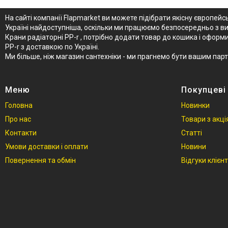
На сайті компанії Flapmarket ви можете підібрати якісну європейсь
Україні найдоступніша, оскільки ми працюємо безпосередньо з ви
Крани радіаторні PP-r , потрібно додати товар до кошика і офор
PP-r з доставкою по Україні.
Ми більше, ніж магазин сантехніки - ми прагнемо бути вашим пар
Меню
Покупцеві
Головна
Новинки
Про нас
Товари з акц
Контакти
Статті
Умови доставки і оплати
Новини
Повернення та обмін
Відгуки клієнт