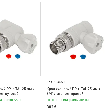
5
1045680
ий PP-r ITAL 25 мм х
Кран кульовий PP-r ITAL 25 мм х
ном, кутовий
3/4" зі згоном, прямий
ідправки 227 од.
Готово до відправки 386 од.
302 ₴