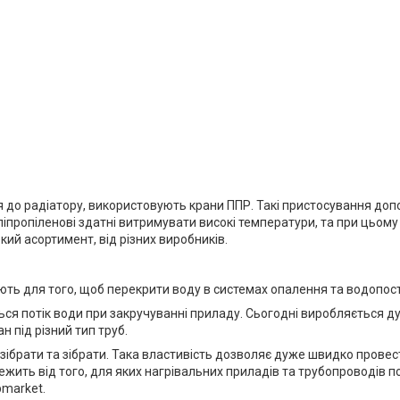
 до радіатору, використовують крани ППР. Такі пристосування до
ліпропіленові здатні витримувати високі температури, та при цьом
кий асортимент, від різних виробників.
ють для того, щоб перекрити воду в системах опалення та водопос
ся потік води при закручуванні приладу. Сьогодні виробляється ду
н під різний тип труб.
розібрати та зібрати. Така властивість дозволяє дуже швидко пров
алежить від того, для яких нагрівальних приладів та трубопроводів
pmarket.