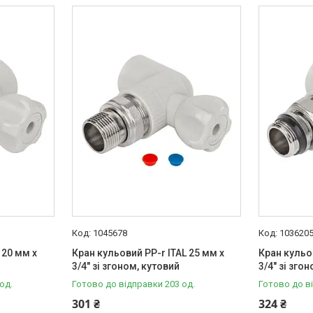
1045678
103620
 20 мм х
Кран кульовий PP-r ITAL 25 мм х
Кран кульов
3/4" зі згоном, кутовий
3/4" зі зго
од.
Готово до відправки 203 од.
Готово до в
301 ₴
324 ₴