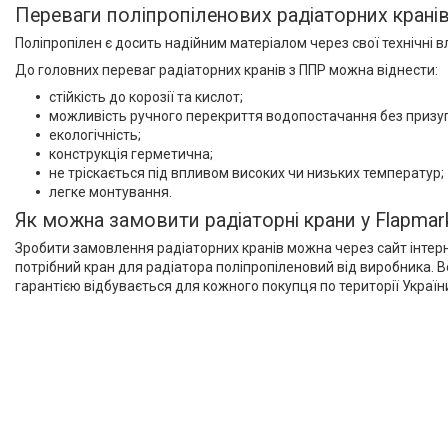
Переваги поліпропіленових радіаторних крані
Поліпропілен є досить надійним матеріалом через свої технічні в
До головних переваг радіаторних кранів з ППР можна віднести:
стійкість до корозії та кислот;
можливість ручного перекриття водопостачання без призуп
екологічність;
конструкція герметична;
не тріскається під впливом високих чи низьких температур;
легке монтування.
Як можна замовити радіаторні крани у Flapmar
Зробити замовлення радіаторних кранів можна через сайт інтерне
потрібний кран для радіатора поліпропіленовий від виробника. 
гарантією відбувається для кожного покупця по території Україн