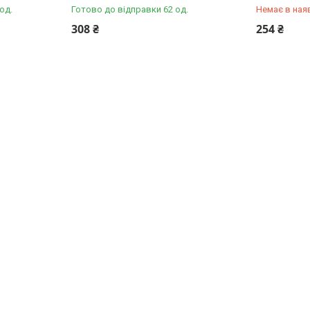
од.
Готово до відправки 62 од.
Немає в ная
+380 (67) 
308 ₴
254 ₴