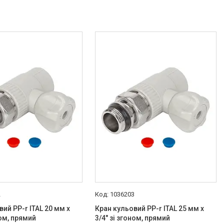
2
1036203
ий PP-r ITAL 20 мм х
Кран кульовий PP-r ITAL 25 мм х
ном, прямий
3/4" зі згоном, прямий