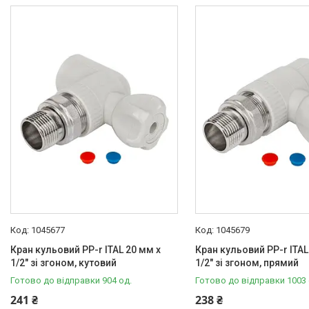
ITAL
11
Колір
Сірий
11
Матеріал корпусу
Поліпропілен
11
Умовний прохід
20
3
25
3
Тип з' єднання
внутрішня — Зовнішня
8
Діаметр різьби першого торця
1045677
1045679
Кран кульовий PP-r ITAL 20 мм х
Кран кульовий PP-r ITAL
1/2"Н
6
1/2" зі згоном, кутовий
1/2" зі згоном, прямий
3/4"Н
5
Готово до відправки 904 од.
Готово до відправки 1003 
241 ₴
238 ₴
Робочі умови