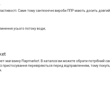
в
ластивості. Саме тому сантехнічні вироби ППР мають досить довгий 
инення усього потоку води;
ket
т-магазину Flapmarket. В каталозі ви можете обрати потрібний сан
Всі пристосування перевіряються перед відправленням, тому покупці
и.