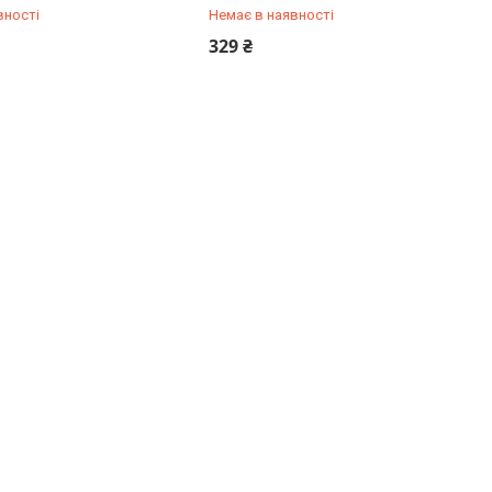
вності
Немає в наявності
500-59-19
+380 (67) 500-59-19
329 ₴