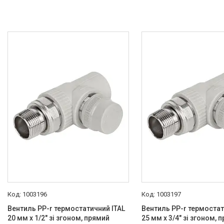
Вода
2
Воздух
1
Неагрессивная среда
8
Діаметр крану
1/2"
4
3/4"
4
Опалювальна техніка
Змішувачі
Гігієнічні душі
1003196
1003197
Душова програма
Вентиль PP-r термостатичний ITAL
Вентиль PP-r термостат
20 мм х 1/2" зі згоном, прямий
25 мм х 3/4" зі згоном, 
Душові трапи, дренажні