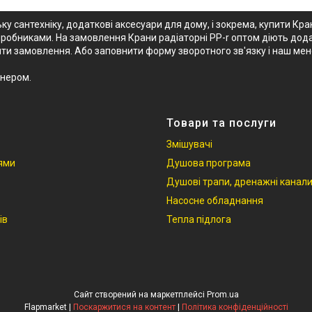
ку сантехніку, додаткові аксесуари для дому, і зокрема, купити Кран
робниками. На замовлення Крани радіаторні PP-r оптом діють додат
мити замовлення. Або заповнити форму зворотного зв'язку і наш м
тнером.
Товари та послуги
Змішувачі
іями
Душова програма
Душові трапи, дренажні канал
Насосне обладнання
ів
Тепла підлога
Сайт створений на маркетплейсі
Prom.ua
Flapmarket |
Поскаржитися на контент
|
Політика конфіденційності