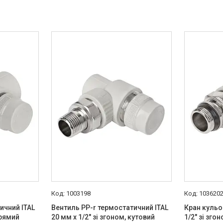
1003198
103620
ичний ITAL
Вентиль PP-r термостатичний ITAL
Кран кульов
прямий
20 мм х 1/2" зі згоном, кутовий
1/2" зі зго