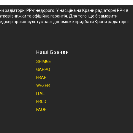
и радіаторні PP-r недорого. У нас ціна на Крани радіаторні PP-r в
кові знижки та офіційна гарантія. Для того, що б замовити
енеджер проконсультує вас і допоможе придбати Крани радіаторні
Наші Бренди
SHIMGE
GAPPO
и
FRAP
WEZER
ITAL
FRUD
FAOP