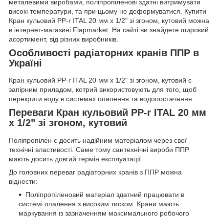
металевими виробами, поліпропіленові здатні витримувати
високі температури, та при цьому не деформуватися. Купити
Кран кульовий PP-r ITAL 20 мм х 1/2" зі згоном, кутовий можна
в інтернет-магазині Flapmarket. На сайті ви знайдете широкий
асортимент, від різних виробників.
Особливості радіаторних кранів ППР в
Україні
Кран кульовий PP-r ITAL 20 мм х 1/2" зі згоном, кутовий є
запірним приладом, котрий використовують для того, щоб
перекрити воду в системах опалення та водопостачання.
Переваги Кран кульовий PP-r ITAL 20 мм
х 1/2" зі згоном, кутовий
Поліпропілен є досить надійним матеріалом через свої
технічні властивості. Саме тому сантехнічні вироби ППР
мають досить довгий термін експлуатації.
До головних переваг радіаторних кранів з ППР можна
віднести:
Поліпропіленовий матеріал здатний працювати в
системі опалення з високим тиском. Крани мають
маркування із зазначенням максимального робочого