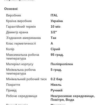
Основні
Виробник
ITAL
Країна виробник
Україна
Гарантійний термін
10 міс
Діаметр крана
1/2"
З'єднання американка
Так
Клас герметичності
А
Колір
Сірий
Максимальна робоча
95 град.
температура
Матеріал корпусу
Поліпропілен
Мінімальна робоча
5 град.
температура
Мінімальний робочий тиск
0.2 бар
Покриття
Нікель
Привід
Ручний
Робоче середовище
Неагресивне середовище,
Повітря, Вода