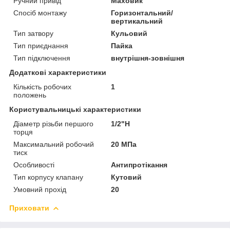
Ручний привід
Маховик
Спосіб монтажу
Горизонтальний/
вертикальний
Тип затвору
Кульовий
Тип приєднання
Пайка
Тип підключення
внутрішня-зовнішня
Додаткові характеристики
Кількість робочих
1
положень
Користувальницькі характеристики
Діаметр різьби першого
1/2"Н
торця
Максимальний робочий
20 МПа
тиск
Особливості
Антипротікання
Тип корпусу клапану
Кутовий
Умовний прохід
20
Приховати