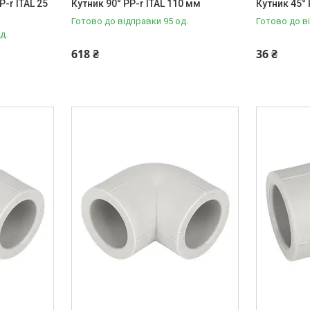
-r ITAL 25
Кутник 90° PP-r ITAL 110 мм
Кутник 45° 
Готово до відправки 95 од.
Готово до в
д.
618 ₴
36 ₴