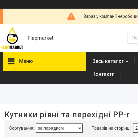
Зараз у компанії неробочи
Flapmarket
Меню
Весь каталог
Контакти
Фільтри
Ціна
Наявність
Кутники рівні та перехідні PP-r
В наявності
29
Виробник