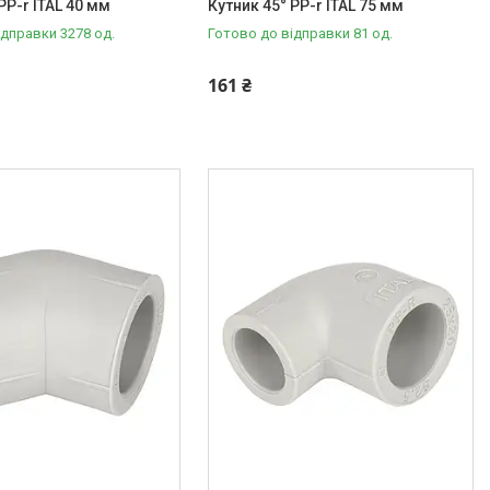
PP-r ITAL 40 мм
Кутник 45° PP-r ITAL 75 мм
ідправки 3278 од.
Готово до відправки 81 од.
161 ₴