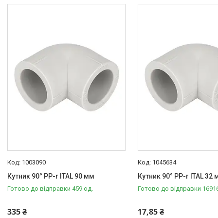
Ekoplastik
8
ITAL
24
Колір
Сірий
24
Робочі умови
Вода
10
Неагрессивная среда
22
Опалювальна техніка
1003090
1045634
Змішувачі
Кутник 90° PP-r ITAL 90 мм
Кутник 90° PP-r ITAL 32
Гігієнічні душі
Готово до відправки 459 од.
Готово до відправки 16916
Душова програма
335 ₴
17,85 ₴