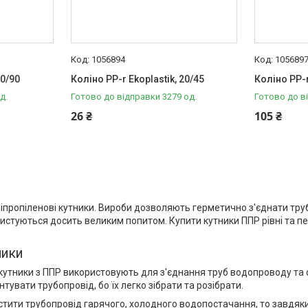
1056894
105689
40/90
Коліно PP-r Ekoplastik, 20/45
Коліно PP-r
д.
Готово до відправки 3279 од.
Готово до в
26 ₴
105 ₴
ліпропіленові кутники. Вироби дозволяють герметично з'єднати тр
истуються досить великим попитом. Купити кутники ППР рівні та пер
ники
кутники з ППР використовують для з'єднання труб водопроводу та
вати трубопровід, бо їх легко зібрати та розібрати.
тити трубопровід гарячого, холодного водопостачання, то завдяки