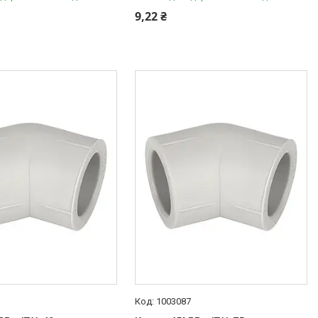
9,22 ₴
1
1003087