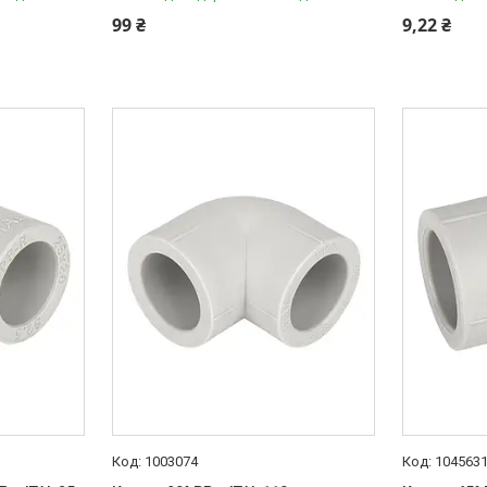
99 ₴
9,22 ₴
1003074
104563