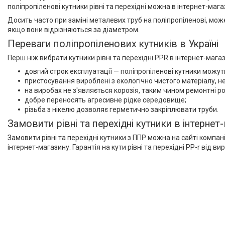
поліпропіленові кутники рівні та перехідні можна в інтернет-ма
Досить часто при заміні металевих труб на поліпропіленові, мож
якщо вони відрізняються за діаметром.
Переваги поліпропіленових кутників в Україні
Перш ніж вибрати кутники рівні та перехідні PPR в інтернет-мага
довгий строк експлуатації — поліпропіленові кутники можут
пристосування вироблені з екологічно чистого матеріалу, не 
на виробах не з'являється корозія, таким чином ремонтні ро
добре переносять агресивне рідке середовище;
різьба з нікелю дозволяє герметично закріплювати труби.
Замовити рівні та перехідні кутники в інтернет
Замовити рівні та перехідні кутники з ППР можна на сайті компа
інтернет-магазину. Гарантія на кути рівні та перехідні PP-r від 