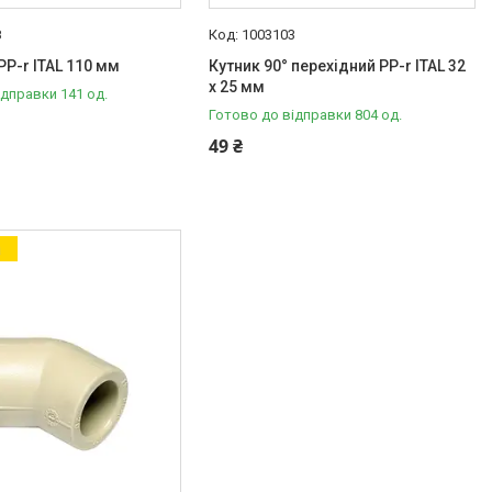
8
1003103
PP-r ITAL 110 мм
Кутник 90° перехідний PP-r ITAL 32
x 25 мм
ідправки 141 од.
Готово до відправки 804 од.
49 ₴
а