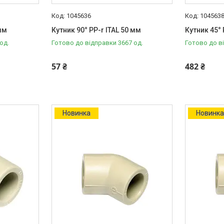
1045636
104563
 мм
Кутник 90° PP-r ITAL 50 мм
Кутник 45° 
од.
Готово до відправки 3667 од.
Готово до в
57 ₴
482 ₴
Новинка
Новинк