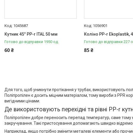
1045687
1056901
Кутник 45° PP-r ITAL 50 мм
Коліно PP-r Ekoplastik, 
Готово до відправки 1950 од.
Готово до відправки 227 о
60 ₴
85 ₴
Для того, щоб уникнути протікання у трубах, використовують по
Поліпропілен є досить міцним матеріалом, тому вироби з PPR кор
вигідними цінами.
Де використовують перехідні та рівні PP-r кут
Поліпропілен добре переносить перепад температур, саме тому 
закручування. Такі пристосування допомагають швидко відремонту
Наприклад, якщо потрібно змінити металеві елементи або прочис