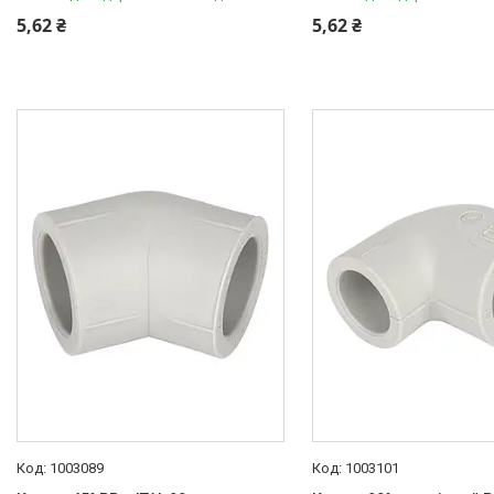
5,62 ₴
5,62 ₴
Пакувальні сантехнічні
матеріали
1003089
1003101