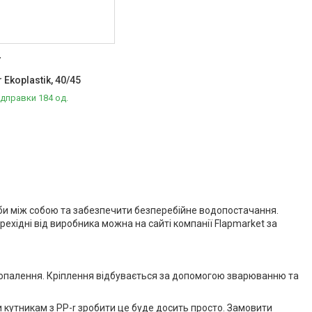
7
 Ekoplastik, 40/45
ідправки 184 од.
уби між собою та забезпечити безперебійне водопостачання.
ехідні від виробника можна на сайті компанії Flapmarket за
 опалення. Кріплення відбувається за допомогою зварюванню та
 кутникам з PP-r зробити це буде досить просто. Замовити