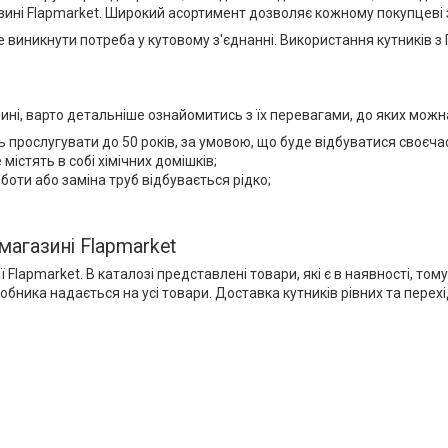
газині Flapmarket. Широкий асортимент дозволяє кожному покупцеві 
е виникнути потреба у кутовому з'єднанні. Використання кутників з
зині, варто детальніше ознайомитись з їх перевагами, до яких можн
ь прослугувати до 50 років, за умовою, що буде відбуватися своєч
містять в собі хімічних домішків;
боти або заміна труб відбувається рідко;
-магазині Flapmarket
нії Flapmarket. В каталозі представлені товари, які є в наявності,
виробника надається на усі товари. Доставка кутників рівних та пере