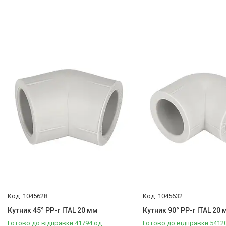
Душові трапи, дренажні
канали
Аксесуари для ванної
кімнати
Запчастини та комплектуючі
Гнучкі шланги (підведення)
Кухонні мийки
Рушникосушарки
Матеріали для влаштування
теплої підлоги
Запірно-регулююча
арматура
Фільтри для води
1045628
1045632
Насосне обладнання
Кутник 45° PP-r ITAL 20 мм
Кутник 90° PP-r ITAL 20
Інструмент
Готово до відправки 41794 од.
Готово до відправки 54120