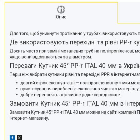
Опис
Для того, щоб уникнути протікання у трубах, використовують
Де використовують перехідні та рівні PP-r к
Досить часто при заміні металевих труб на поліпропіленові, м
якщо вони відрізняються за діаметром.
Переваги Кутник 45° PP-r ITAL 40 мм в Україн
Перш ніж вибрати кутники рівні та перехідні PPR в інтернет-м
довгий строк експлуатації — поліпропіленові кутники мож
пристосування вироблені з екологічно чистого матеріалу, н
добре переносять агресивне рідке середовище.
Замовити Кутник 45° PP-r ITAL 40 мм в інтер
Замовити Кутник 45° PP-r ITAL 40 мм можна на сайті компанії 
інтернет-магазину.