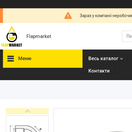
Зараз у компанії неробочи
Flapmarket
Меню
Весь каталог
Контакти
Опалювальна техніка
Змішувачі
Гігієнічні душі
Душова програма
Душові трапи, дренажні
канали
Аксесуари для ванної