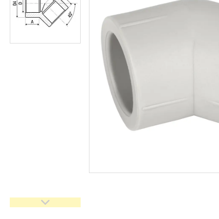
кімнати
Запчастини та комплектуючі
Гнучкі шланги (підведення)
Кухонні мийки
Рушникосушарки
Матеріали для влаштування
теплої підлоги
Запірно-регулююча
арматура
Фільтри для води
Насосне обладнання
Інструмент
Пакувальні сантехнічні
матеріали