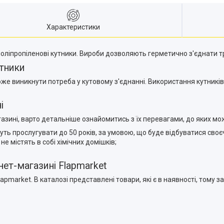
Характеристики
 поліпропіленові кутники. Вироби дозволяють герметично з'єднати 
утники
оже виникнути потреба у кутовому з'єднанні. Використання кутників
і
агазині, варто детальніше ознайомитись з їх перевагами, до яких мо
уть прослугувати до 50 років, за умовою, що буде відбуватися сво
е містять в собі хімічних домішків;
нет-магазині Flapmarket
Flapmarket. В каталозі представлені товари, які є в наявності, то