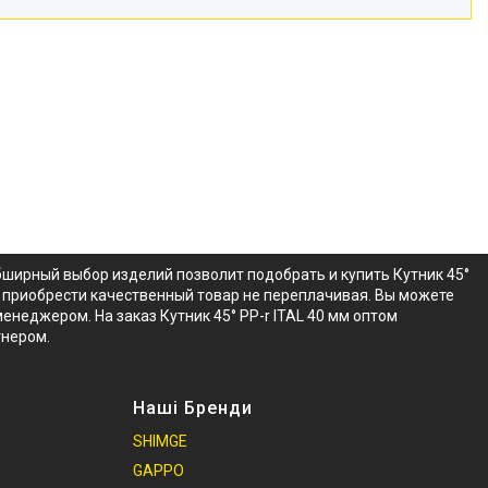
Обширный выбор изделий позволит подобрать и купить Кутник 45°
ит приобрести качественный товар не переплачивая. Вы можете
менеджером. На заказ Кутник 45° PP-r ITAL 40 мм оптом
тнером.
Наші Бренди
SHIMGE
GAPPO