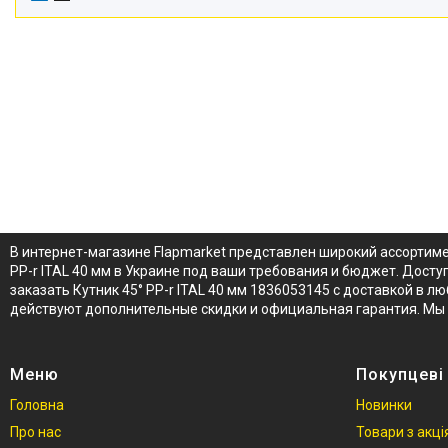
В интернет-магазине Flapmarket представлен широкий ассортимен
PP-r ITAL 40 мм в Украине под ваши требования и бюджет. Досту
заказать Кутник 45° PP-r ITAL 40 мм 1836053145 с доставкой в лю
действуют дополнительные скидки и официальная гарантия. Мы 
Меню
Покупцеві
Головна
Новинки
Про нас
Товари з акц