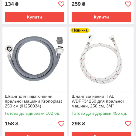
134
259
₴
₴
Купити
Купити
Новинка
Шланг для підключення
Шланг заливний ITAL
пральної машини Kronoplast
WDFF34250 для пральної
250 см (іH250034)
машини, 250 см, 3/4''
Готово до відправки 102 од.
Готово до відправки 456 од.
158
298
₴
₴