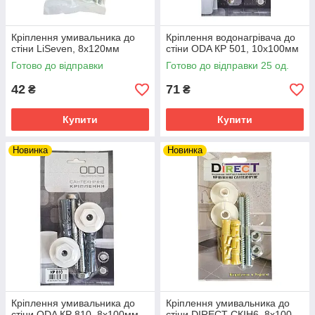
Кріплення умивальника до
Кріплення водонагрівача до
стіни LiSeven, 8х120мм
стіни ODA КР 501, 10х100мм
Готово до відправки
Готово до відправки 25 од.
42
71
₴
₴
Купити
Купити
Новинка
Новинка
Кріплення умивальника до
Кріплення умивальника до
стіни ODA КР 810, 8х100мм
стіни DIRECT СКІН6, 8х100