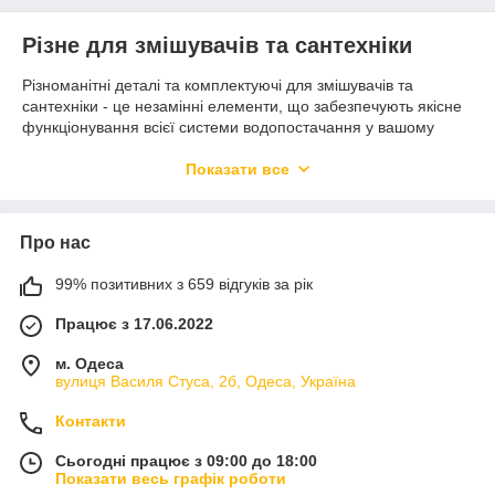
Різне для змішувачів та сантехніки
Різноманітні деталі та комплектуючі для змішувачів та
сантехніки - це незамінні елементи, що забезпечують якісне
функціонування всієї системи водопостачання у вашому
будинку чи на підприємстві. У цій категорії представлені всі
необхідні аксесуари, які стануть в нагоді як під час монтажу,
Показати все
так і в процесі експлуатації сантехнічних приладів.
Що входить до категорії "Різне для
змішувачів та сантехніки"?
Про нас
У даній категорії ви знайдете широкий асортимент продукції,
99% позитивних з 659 відгуків за рік
включаючи:
Працює з 17.06.2022
Кріплення для бойлерів. Надійні та міцні кріплення,
які забезпечують безпечну установку бойлера на стіну.
м. Одеса
вулиця Василя Стуса, 2б, Одеса, Україна
Кріплення для умивальників. Стійкі кріплення, що
гарантують надійність фіксації умивальника,
Контакти
попереджаючи можливі зсуви або падіння.
Кріплення для змішувачів. Спеціалізовані кріплення,
Сьогодні працює з 09:00 до 18:00
які забезпечують стабільність змішувача на будь-якій
Показати весь графік роботи