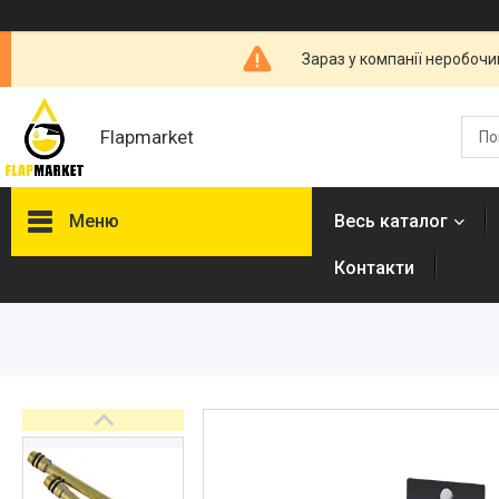
Зараз у компанії неробочи
Flapmarket
Меню
Весь каталог
Контакти
Опалювальна техніка
Змішувачі
Гігієнічні душі
Душова програма
Душові трапи, дренажні
канали
Аксесуари для ванної