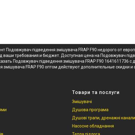
ент Подовжувач підведення змішувача FRAP F90 недорого от евро
од ваши требования и бюджет. Доступная цена на Подовжувач під
азать Подовжувач підведення змішувача FRAP F90 1641611736 с до
я змішувача FRAP F90 оптом действуют дополнительные скидки и 
Товари та послуги
Змішувачі
іями
Душова програма
Душові трапи, дренажні канал
Насосне обладнання
ів
Тепла підлога