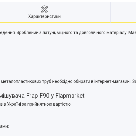
Характеристики
ення. Зроблений з латуні, міцного та довговічного матеріалу. Ма
металопластикових труб необхідно обирати в інтернет-магазині. З
шувача Frap F90 у Flapmarket
 в Україні за прийнятною вартістю.
ками;