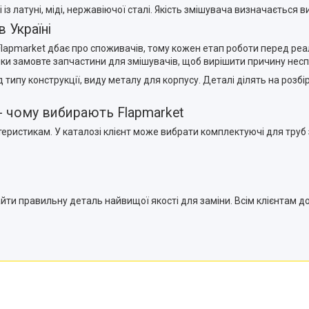
 латуні, міді, нержавіючої сталі. Якість змішувача визначається в
 Україні
і. Flapmarket дбає про споживачів, тому кожен етап роботи перед р
ки замовте запчастини для змішувачів, щоб вирішити причину несп
ід типу конструкції, виду металу для корпусу. Деталі ділять на роз
- чому вибирають Flapmarket
еристикам. У каталозі клієнт може вибрати комплектуючі для труб
ти правильну деталь найвищої якості для заміни. Всім клієнтам до