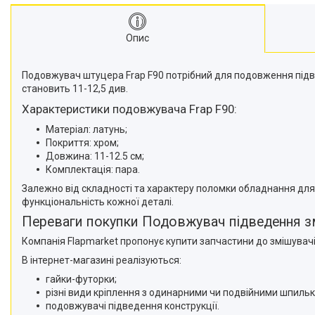
Опис
Подовжувач штуцера Frap F90 потрібний для подовження підвед
становить 11-12,5 див.
Характеристики подовжувача Frap F90:
Матеріал: латунь;
Покриття: хром;
Довжина: 11-12.5 см;
Комплектація: пара.
Залежно від складності та характеру поломки обладнання для 
функціональність кожної деталі.
Переваги покупки Подовжувач підведення змі
Компанія Flapmarket пропонує купити запчастини до змішувачів
В інтернет-магазині реалізуються:
гайки-футорки;
різні види кріплення з одинарними чи подвійними шпиль
подовжувачі підведення конструкції.