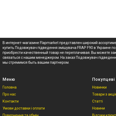
В интернет-магазине Flapmarket представлен широкий ассортим
купить Подовжувач підведення змішувача FRAP F90 в Украине п
приобрести качественный товар не переплачивая. Вы можете зак
связаться с нашим менеджером. На заказ Подовжувач підведенн
мы стремимся быть вашим партнером.
Меню
Покупцеві
Головна
Новинки
Про нас
Товари з акц
Контакти
Статті
Умови доставки і оплати
Новини
Повернення та обмін
Відгуки клієнт