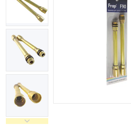
кімнати
Запчастини та комплектуючі
Гнучкі шланги (підведення)
Кухонні мийки
Рушникосушарки
Матеріали для влаштування
теплої підлоги
Запірно-регулююча
арматура
Фільтри для води
Насосне обладнання
Інструмент
Пакувальні сантехнічні
матеріали