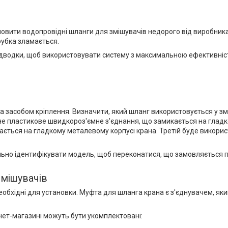
мовити водопровідні шланги для змішувачів недорого від виробника
трубка зламається.
відводки, щоб використовувати систему з максимальною ефективніс
та засобом кріплення. Визначити, який шланг використовується у з
рне пластикове швидкороз'ємне з'єднання, що замикається на глад
ється на гладкому металевому корпусі крана. Третій буде використ
ильно ідентифікувати модель, щоб переконатися, що замовляється
змішувачів
 необхідні для установки. Муфта для шланга крана є з'єднувачем, як
рнет-магазині можуть бути укомплектовані: