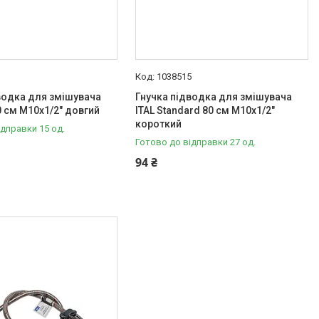
3
1038515
водка для змішувача
Гнучка підводка для змішувача
80 см M10x1/2" довгий
ITAL Standard 80 см M10x1/2"
короткий
ідправки 15 од.
Готово до відправки 27 од.
94 ₴