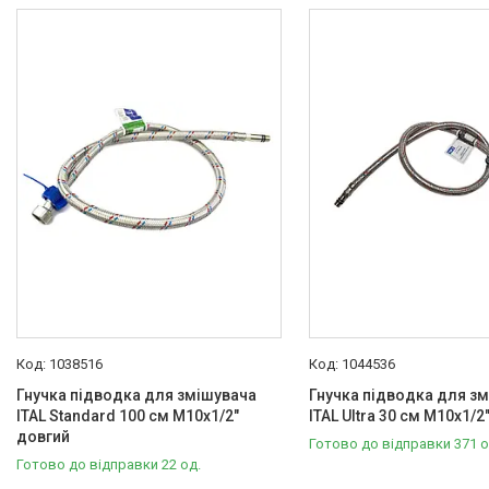
В наявності
60
Виробник
Ecoflex
6
ITAL
50
Kottmann
12
WEG
6
Призначення гнучкої підводки
Для смесителей
74
Внутрішня різьба
1/2"
74
1038516
1044536
Зовнішня різьба
Гнучка підводка для змішувача
Гнучка підводка для з
1/8"
72
ITAL Standard 100 см M10x1/2"
ITAL Ultra 30 см M10x1/2
довгий
Готово до відправки 371 о
М10
2
Готово до відправки 22 од.