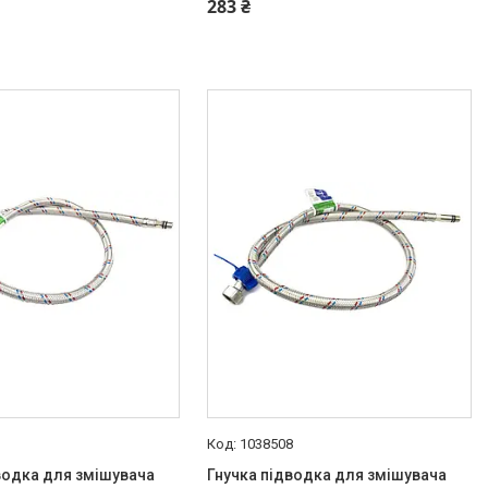
283 ₴
3
1038508
водка для змішувача
Гнучка підводка для змішувача