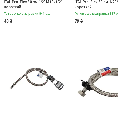
ITAL Pro-Flex 30 см 1/2" M10x1/2"
ITAL Pro-Flex 80 см 1/2"
Матеріали для влаштування
короткий
короткий
теплої підлоги
Готово до відправки 841 од.
Готово до відправки 387 о
Запірно-регулююча
48 ₴
79 ₴
арматура
Фільтри для води
Насосне обладнання
Інструмент
Пакувальні сантехнічні
матеріали