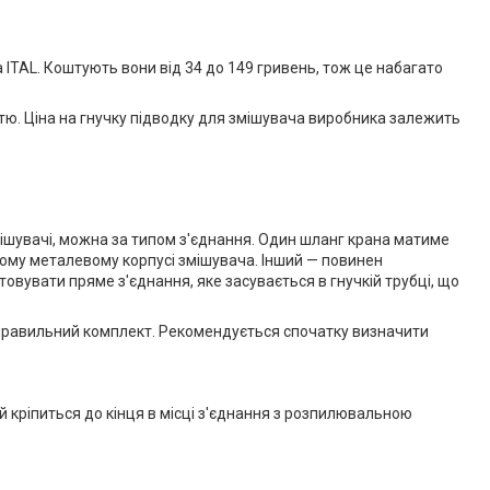
 ITAL. Коштують вони від 34 до 149 гривень, тож це набагато
тю. Ціна на гнучку підводку для змішувача виробника залежить
мішувачі, можна за типом з'єднання. Один шланг крана матиме
кому металевому корпусі змішувача. Інший — повинен
овувати пряме з'єднання, яке засувається в гнучкій трубці, що
 правильний комплект. Рекомендується спочатку визначити
ий кріпиться до кінця в місці з'єднання з розпилювальною