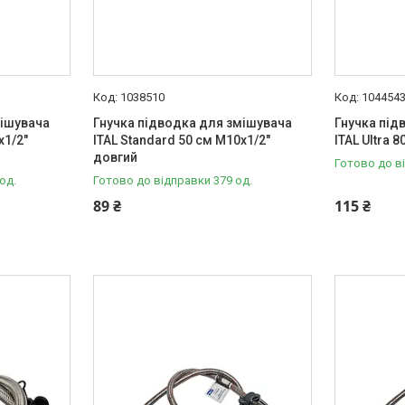
1038510
104454
мішувача
Гнучка підводка для змішувача
Гнучка під
x1/2"
ITAL Standard 50 см M10x1/2"
ITAL Ultra 
довгий
Готово до в
од.
Готово до відправки 379 од.
89 ₴
115 ₴