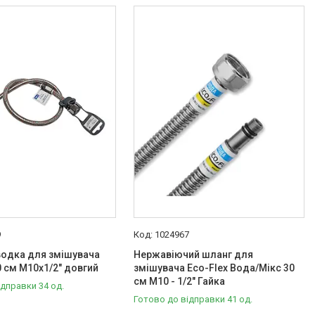
9
1024967
водка для змішувача
Нержавіючий шланг для
50 см M10x1/2" довгий
змішувача Eco-Flex Вода/Мікс 30
см М10 - 1/2" Гайка
ідправки 34 од.
Готово до відправки 41 од.