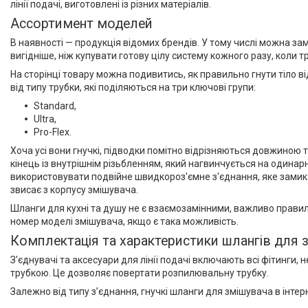
лінії подачі, виготовлені із різних матеріалів.
Ассортимент моделей
В наявності — продукція відомих брендів. У тому числі можна за
вигідніше, ніж купувати готову цілу систему кожного разу, коли 
На сторінці товару можна подивитись, як правильно гнути тіло 
від типу трубки, які поділяються на три ключові групи:
Standard,
Ultra,
Pro-Flex.
Хоча усі вони гнучкі, підводки помітно відрізняються довжиною 
кінець із внутрішнім різьбленням, який нагвинчується на одина
використовувати подвійне швидкороз'ємне з'єднання, яке замика
звисає з корпусу змішувача.
Шланги для кухні та душу не є взаємозамінними, важливо прав
номер моделі змішувача, якщо є така можливість.
Комплектація та характеристики шлангів для 
З'єднувачі та аксесуари для лінії подачі включають всі фітинги,
трубкою. Це дозволяє повертати розпилювальну трубку.
Залежно від типу з’єднання, гнучкі шланги для змішувача в інте