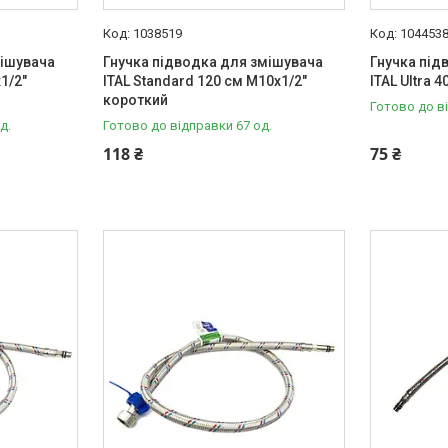
1038519
104453
мішувача
Гнучка підводка для змішувача
Гнучка під
1/2"
ITAL Standard 120 см M10x1/2"
ITAL Ultra 
короткий
Готово до в
д.
Готово до відправки 67 од.
118 ₴
75 ₴