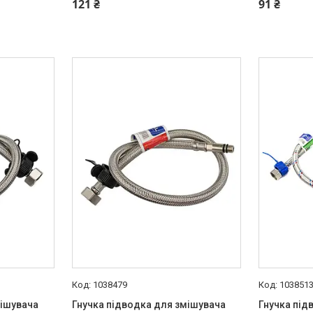
121 ₴
91 ₴
1038479
103851
мішувача
Гнучка підводка для змішувача
Гнучка під