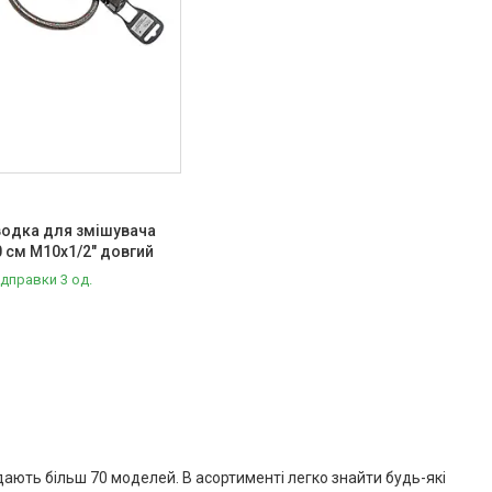
1
водка для змішувача
60 см M10x1/2" довгий
ідправки 3 од.
дають більш 70 моделей. В асортименті легко знайти будь-які