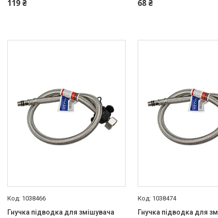
119 ₴
68 ₴
Опалювальна техніка
Змішувачі
Гігієнічні душі
Душова програма
Душові трапи, дренажні
канали
Аксесуари для ванної
кімнати
Запчастини та комплектуючі
Гнучкі шланги (підведення)
Кухонні мийки
1038466
1038474
Рушникосушарки
Гнучка підводка для змішувача
Гнучка підводка для з