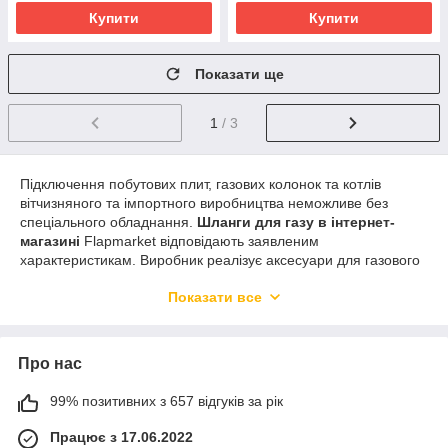
Купити
Купити
Показати ще
1
/ 3
Підключення побутових плит, газових колонок та котлів
вітчизняного та імпортного виробництва неможливе без
спеціального обладнання.
Шланги для газу в інтернет-
магазині
Flapmarket відповідають заявленим
характеристикам. Виробник реалізує аксесуари для газового
обладнання найвищої якості.
Показати все
Переваги
Клієнти вибирають продукцію від Flapmarket, тому що:
Про нас
гнучкість;
розтягування;
99% позитивних з 657 відгуків за рік
стійкість до високого тиску;
Працює з 17.06.2022