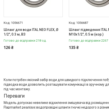
1056671
1056687
Шланг для води ITAL NEO FLEX, Ø
Шланг підведення ITAL 
1/2", 0.3 м, ВЗ
М10х1/2", 0.5 м (кор.)
Готово до відправки 218 од.
Готово до відправки 2267 
126 ₴
135 ₴
Коли потрібен якісний забір води для швидкого підключення поб
підводка води дозволить розташувати комунікації в зручному д
під час монтажу.
Переваги
Модель допускає невелике відхилення змішувача від розміщення
Flapmarket реалізує водопровідні шланги гнучкі недорого з різн