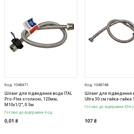
Ecoflex
30
ITAL
160
Kottmann
25
WEG
20
WEZER
28
Призначення гнучкої підводки
Для биде
200
Для бойлерів
228
1048471
1048748
Для котлів
28
Шланг для підведення води ITAL
Шланг для підведення 
Pro-Flex з голкою, 120мм,
Ultra 30 см гайка-гайка 
Для насосів
8
М10х1/2", 0.5м
Готово до відправки 334 о
Готово до відправки 4 од.
Для писсуаров
190
0,01 ₴
107 ₴
Ще 5
Внутрішня різьба