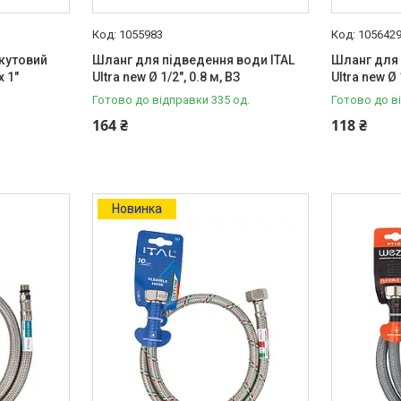
1055983
105642
 кутовий
Шланг для підведення води ITAL
Шланг для 
х 1"
Ultra new Ø 1/2", 0.8 м, ВЗ
Ultra new Ø 
Готово до відправки 335 од.
Готово до в
164 ₴
118 ₴
Новинка