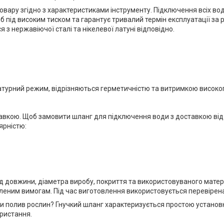
овару згідно з характеристиками інструменту. Підключення всіх в
під високим тиском та гарантує тривалий термін експлуатації за 
з нержавіючої сталі та нікелевої латуні відповідно.
атурний режим, відрізняються герметичністю та витримкою високог
авкою. Щоб замовити шланг для підключення води з доставкою від
ярністю:
 довжини, діаметра виробу, покриття та використовуваного матеріа
вленим вимогам. Під час виготовлення використовується перевірен
ти полив рослин? Гнучкий шланг характеризується простою устано
ористання.