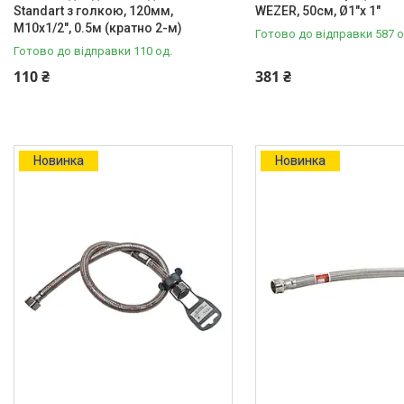
Standart з голкою, 120мм,
WEZER, 50см, Ø1"х 1"
М10х1/2", 0.5м (кратно 2-м)
Насосне обладнання
Готово до відправки 587 о
Готово до відправки 110 од.
Інструмент
110 ₴
381 ₴
Пакувальні сантехнічні
матеріали
Новинка
Новинка