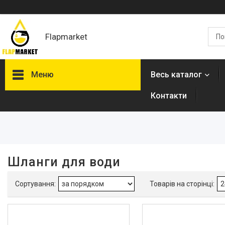
Flapmarket
Меню
Весь каталог
Контакти
Фільтри
Ціна
Довжина, мм
Шланги для води
Наявність
В наявності
221
Виробник