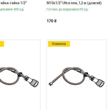
 гайка-гайка 1/2"
М10х1/2" Ultra new, 1,2 м (довгий)
ідправки 405 од.
Готово до відправки 20 од.
170 ₴
а
Новинка