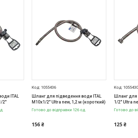
1055436
105543
води ITAL
Шланг для підведення води ITAL
Шланг для 
1/2"
М10х1/2" Ultra new, 1,2 м (короткий)
1/2" Ultra n
д.
Готово до відправки 126 од.
Готово до в
156 ₴
125 ₴