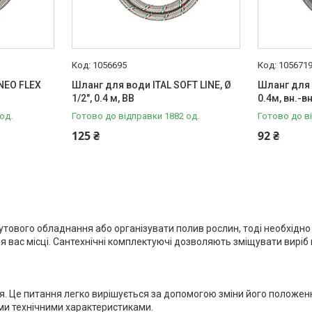
1056695
105671
NEO FLEX
Шланг для води ITAL SOFT LINE, Ø
Шланг для 
1/2", 0.4 м, ВВ
0.4м, вн.-вн
од.
Готово до відправки 1882 од.
Готово до в
125 ₴
92 ₴
утового обладнання або організувати полив рослин, тоді необхідн
ля вас місці. Сантехнічні комплектуючі дозволяють зміщувати вир
. Це питання легко вирішується за допомогою зміни його положен
ими технічними характеристиками.