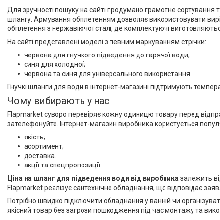
Для зручності пошуку на сайті продумано грамотне сортування т
шлангу. Армування обплетенням дозволяє використовувати виріб 
обплетення з нержавіючої сталі, де комплектуючі виготовляються 
На сайті представлені моделі з певним маркуванням стрічки:
червона для гнучкого підведення до гарячої води;
синя для холодної;
червона та синя для універсального використання.
Гнучкі шланги для води в інтернет-магазині підтримують темпер
Чому вибирають у нас
Flapmarket суворо перевіряє кожну одиницю товару перед відпр
зателефонуйте. Інтернет-магазин виробника користується попул
якість;
асортимент;
доставка;
акції та спецпропозиції.
Ціна на шланг для підведення води від виробника
залежить від
Flapmarket реалізує сантехнічне обладнання, що відповідає зая
Потрібно швидко підключити обладнання у ванній чи організува
якісний товар без загрози пошкодження під час монтажу та вик