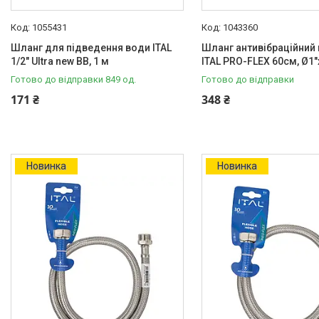
1055431
1043360
Шланг для підведення води ITAL
Шланг антивібраційний
1/2" Ultra new ВВ, 1 м
ITAL PRO-FLEX 60см, Ø1"
Готово до відправки 849 од.
Готово до відправки
171 ₴
348 ₴
Новинка
Новинка