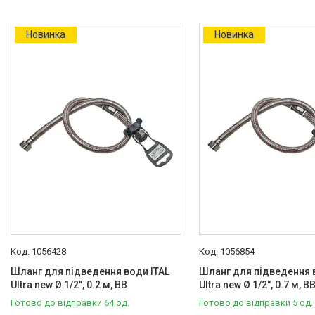
1"
8
Новинка
Новинка
1/2"
240
3/4"
10
3/8"
5
Зовнішня різьба
1"
8
1/2"
37
М10
4
1056428
1056854
Шланг для підведення води ITAL
Опалювальна техніка
Шланг для підведення 
Ultra new Ø 1/2", 0.2 м, ВВ
Ultra new Ø 1/2", 0.7 м, В
Змішувачі
Готово до відправки 64 од.
Готово до відправки 5 од.