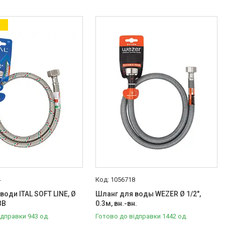
а
4
1056718
води ITAL SOFT LINE, Ø
Шланг для воды WEZER Ø 1/2",
 ВВ
0.3м, вн.-вн.
ідправки 943 од.
Готово до відправки 1442 од.