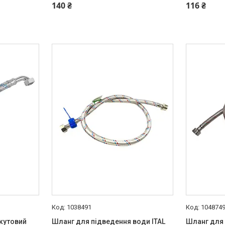
140 ₴
116 ₴
1038491
104874
 кутовий
Шланг для підведення води ITAL
Шланг для 