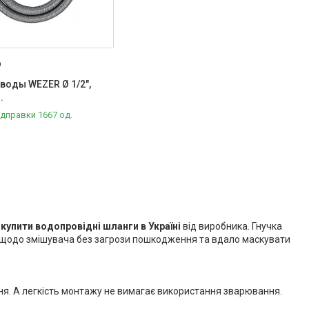
9
воды WEZER Ø 1/2",
.
ідправки 1667 од.
о
купити водопровідні шланги в Україні
від виробника. Гнучка
іб щодо змішувача без загрози пошкодження та вдало маскувати
ня. А легкість монтажу не вимагає використання зварювання.