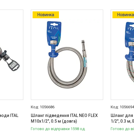
Новинка
Новинк
1056686
105669
води ITAL
Шланг підведення ITAL NEO FLEX
Шланг для 
В
М10х1/2", 0.5 м (довга)
1/2", 0.3 м,
Готово до відправки 1598 од.
Готово до в