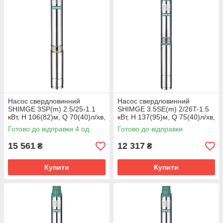
Насос свердловинний
Насос свердловинний
SHIMGE 3SP(m) 2.5/25-1.1
SHIMGE 3.5SE(m) 2/26T-1.5
кВт, Н 106(82)м, Q 70(40)л/хв,
кВт, Н 137(95)м, Q 75(40)л/хв,
Ø75 мм, (кабель 60 м)
Ø89 мм, (кабель 3 м)
Готово до відправки 4 од.
Готово до відправки
15 561
12 317
₴
₴
Купити
Купити