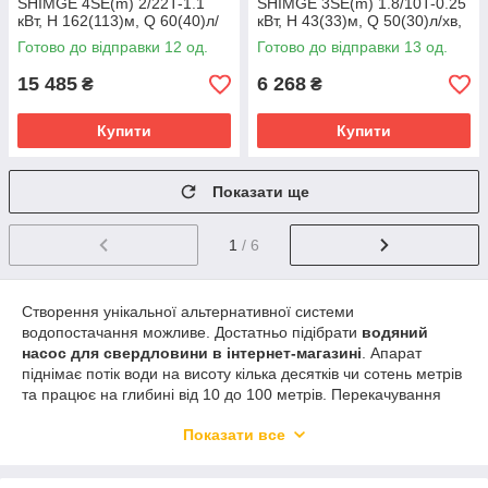
SHIMGE 4SE(m) 2/22T-1.1
SHIMGE 3SE(m) 1.8/10T-0.25
кВт, Н 162(113)м, Q 60(40)л/
кВт, Н 43(33)м, Q 50(30)л/хв,
хв, Ø96 мм, (кабель 55 м)
Ø75мм, кабель 18 м
Готово до відправки 12 од.
Готово до відправки 13 од.
15 485
6 268
₴
₴
Купити
Купити
Показати ще
1
/ 6
Створення унікальної альтернативної системи
водопостачання можливе. Достатньо підібрати
водяний
насос для свердловини в інтернет-магазині
. Апарат
піднімає потік води на висоту кілька десятків чи сотень метрів
та працює на глибині від 10 до 100 метрів. Перекачування
чистої рідини модернізованими моделями від Flapmarket
Показати все
доступне всім.
Принцип роботи