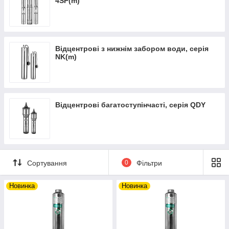
4SP(m)
Відцентрові з нижнім забором води, серія
NK(m)
Відцентрові багатоступінчасті, серія QDY
Сортування
0
Фільтри
Новинка
Новинка