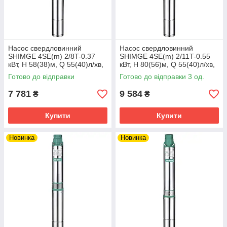
Насос свердловинний
Насос свердловинний
SHIMGE 4SE(m) 2/8T-0.37
SHIMGE 4SE(m) 2/11T-0.55
кВт, Н 58(38)м, Q 55(40)л/хв,
кВт, Н 80(56)м, Q 55(40)л/хв,
Ø96 мм, (кабель 30 м)
Ø96 мм, (кабель 40 м)
Готово до відправки
Готово до відправки 3 од.
7 781
9 584
₴
₴
Купити
Купити
Новинка
Новинка