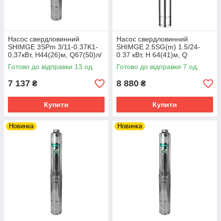
Насос свердловинний
Насос свердловинний
SHIMGE 3SPm 3/11-0.37K1-
SHIMGE 2.5SG(m) 1.5/24-
0,37кВт, Н44(26)м, Q67(50)л/
0.37 кВт, Н 64(41)м, Q
хв, Ø78мм, кабель 18м
45(25)л/хв, Ø66 мм, (кабель
Готово до відправки 13 од.
Готово до відправки 7 од.
1,5 м)
7 137
8 880
₴
₴
Купити
Купити
Новинка
Новинка