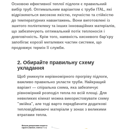
Основою ефективної теплої підлоги є правильний
вибір труб. Оптимальним варіантом є труби ITAL, які
відрізняються високою якістю, гнучкістю та стійкістю
до температурних навантажень. Вони виготовлені із
зшитого поліетилену та інших інноваційних матеріалів,
що забезпечують оптимальний потік теплоносія і
довговічність. Крім того, наявність кисневого бар'єру
запобігає корозі
ї металевих частин системи, що
продовжує термін її служби.
2. Обирайте правильну схему
укладання
Щоб уникнути нерівномірного прогріву підлоги,
важливо правильно укласти труби. Найкращий
варіант — спіральна схема, яка забезпечує
рівномірний розподіл тепла по всій площі. Для
невеликих кімнат можна використовувати схему
"змійка", але тоді варто передбачити додаткові
тепловідбиваючі матеріали у зонах з великими
втратами тепла.