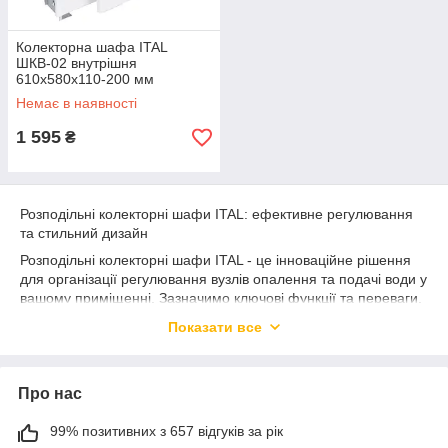
Колекторна шафа ITAL
ШКВ-02 внутрішня
610x580x110-200 мм
(кількість контурів: 4-6)
Немає в наявності
1 595
₴
Розподільні колекторні шафи ITAL: ефективне регулювання
та стильний дизайн
Розподільні колекторні шафи ITAL - це інноваційне рішення
для організації регулювання вузлів опалення та подачі води у
вашому приміщенні. Зазначимо ключові функції та переваги,
які роблять їх важливим компонентом опалювальних систем:
Показати все
Основні функції розподільних
колекторних шаф ITAL:
Про нас
Прихована конструкція: Шафа має приховану
конструкцію з можливістю встановлення у стіну,
99% позитивних з 657 відгуків за рік
забезпечуючи естетичний вигляд та можливість її