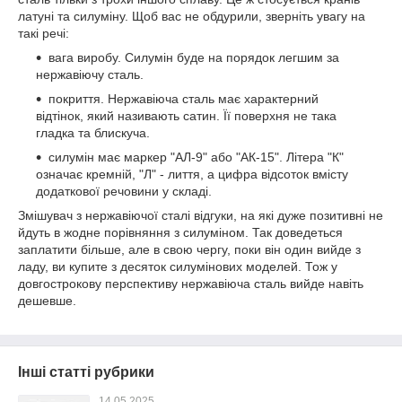
латуні та силуміну. Щоб вас не обдурили, зверніть увагу на
такі речі:
вага виробу. Силумін буде на порядок легшим за
нержавіючу сталь.
покриття. Нержавіюча сталь має характерний
відтінок, який називають сатин. Її поверхня не така
гладка та блискуча.
силумін має маркер "АЛ-9" або "АК-15". Літера "К"
означає кремній, "Л" - лиття, а цифра відсоток вмісту
додаткової речовини у складі.
Змішувач з нержавіючої сталі відгуки, на які дуже позитивні не
йдуть в жодне порівняння з силуміном. Так доведеться
заплатити більше, але в свою чергу, поки він один вийде з
ладу, ви купите з десяток силумінових моделей. Тож у
довгострокову перспективу нержавіюча сталь вийде навіть
дешевше.
Інші статті рубрики
14.05.2025