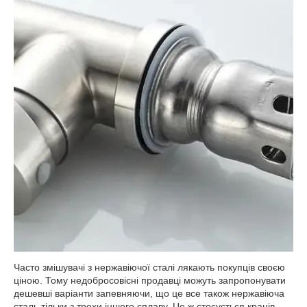
Часто змішувачі з нержавіючої сталі лякають покупців своєю
ціною. Тому недобросовісні продавці можуть запропонувати
дешевші варіанти запевняючи, що це все також нержавіюча
сталь тільки з трохи іншого сплаву. Це ж стосується кранів