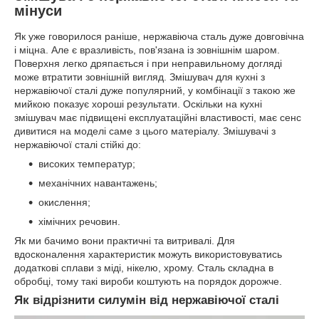
мінуси
Як уже говорилося раніше, нержавіюча сталь дуже довговічна
і міцна. Але є вразливість, пов'язана із зовнішнім шаром.
Поверхня легко дряпається і при неправильному догляді
може втратити зовнішній вигляд. Змішувач для кухні з
нержавіючої сталі дуже популярний, у комбінації з такою же
мийкою показує хороші результати. Оскільки на кухні
змішувач має підвищені експлуатаційні властивості, має сенс
дивитися на моделі саме з цього матеріалу. Змішувачі з
нержавіючої сталі стійкі до:
високих температур;
механічних навантажень;
окислення;
хімічних речовин.
Як ми бачимо вони практичні та витривалі. Для
вдосконалення характеристик можуть використовуватись
додаткові сплави з міді, нікелю, хрому. Сталь складна в
обробці, тому такі вироби коштують на порядок дорожче.
Як відрізнити силумін від нержавіючої сталі