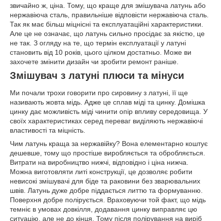
звичайно ж, ціна. Тому, що краще для змішувача латунь або
нержавіюча сталь, правильніше відповісти нержавіюча сталь.
Так як має більш міцнісні та експлуатаційні характеристики.
Але це не означає, що латунь сильно просідає за якістю, це
не так. З огляду на те, що термін експлуатації у латуні
становить від 10 років, цього цілком достатньо. Може ви
захочете змінити дизайн чи зробити ремонт раніше.
Змішувач з латуні плюси та мінуси
Ми почали трохи говорити про сировину з латуні, її ще
називають жовта мідь. Адже це сплав міді та цинку. Домішка
цинку дає можливість міді чинити опір впливу середовища. У
своїх характеристиках серед переваг виділяють нержавіючі
властивості та міцність.
Чим латунь краща за нержавійку? Вона елементарно коштує
дешевше, тому що простіше виробляється та обробляється.
Витрати на виробництво нижчі, відповідно і ціна нижча.
Можна виготовляти литі конструкції, це дозволяє робити
невисокі змішувачі для біде та раковини без зварювальних
швів. Латунь дуже добре піддається литтю та формуванню.
Поверхня добре полірується. Враховуючи той факт, що мідь
темніє в умовах довкілля, додавання цинку виправляє цю
ситуацію, але не до кінця. Тому після полірування на виріб