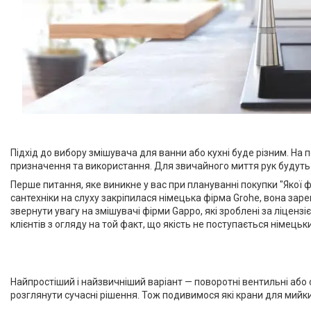
Підхід до вибору змішувача для ванни або кухні буде різним. На
призначення та використання. Для звичайного миття рук будуть о
Перше питання, яке виникне у вас при плануванні покупки "Якої ф
сантехніки на слуху закріпилася німецька фірма Grohe, вона зар
звернути увагу на змішувачі фірми Gappo, які зроблені за ліцензі
клієнтів з огляду на той факт, що якість не поступається німець
Найпростіший і найзвичніший варіант — поворотні вентильні або 
розглянути сучасні рішення. Тож подивимося які крани для мийк