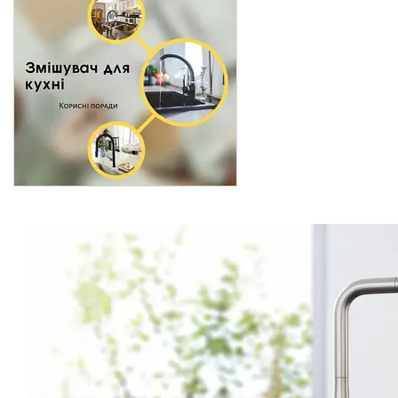
кімнати
Запчастини та комплектуючі
Гнучкі шланги (підведення)
Кухонні мийки
Рушникосушарки
Матеріали для влаштування
теплої підлоги
Запірно-регулююча
арматура
Фільтри для води
Насосне обладнання
Інструмент
Пакувальні сантехнічні
матеріали