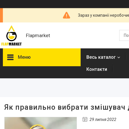
Зараз у компанії неробочи
Flapmarket
Меню
Весь каталог
Контакти
Опалювальна техніка
Змішувачі
Гігієнічні душі
Душова програма
Як правильно вибрати змішувач 
Душові трапи, дренажні
канали
29 липня 2022
Аксесуари для ванної