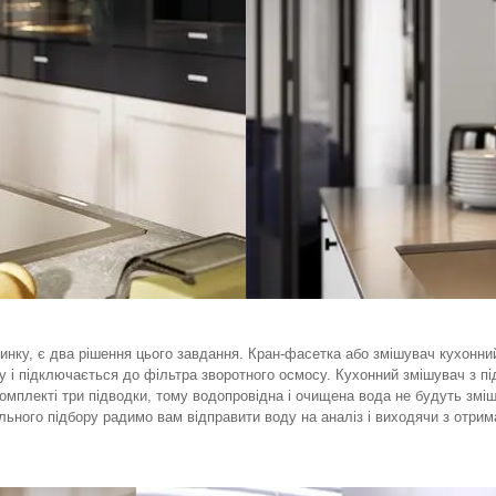
нку, є два рішення цього завдання. Кран-фасетка або змішувач кухонний
оку і підключається до фільтра зворотного осмосу. Кухонний змішувач з 
В комплекті три підводки, тому водопровідна і очищена вода не будуть зм
льного підбору радимо вам відправити воду на аналіз і виходячи з отрим