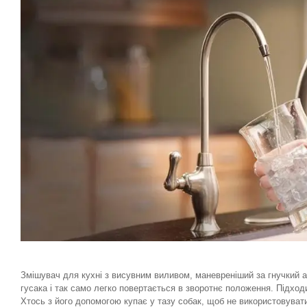
Змішувач для кухні з висувним виливом, маневреніший за гнучкий ан
гусака і так само легко повертається в зворотнє положення. Підход
Хтось з його допомогою купає у тазу собак, щоб не використовува