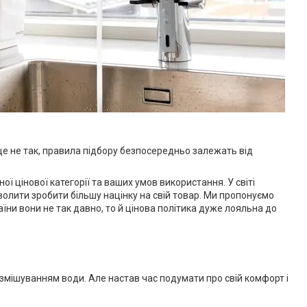
 це не так, правила підбору безпосередньо залежать від
ї цінової категорії та ваших умов використання. У світі
волити зробити більшу націнку на свій товар. Ми пропонуємо
аїни вони не так давно, то й цінова політика дуже лояльна до
 змішуванням води. Але настав час подумати про свій комфорт і