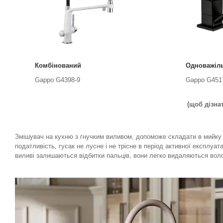
Комбінований
Одноважіл
Gappo G4398-9
Gappo G451
(щоб дізна
Змішувач на кухню з гнучким виливом, допоможе складати в мийку ве
податливість, гусак не лусне і не трісне в період активної експлуа
виливі залишаються відбитки пальців, вони легко видаляються вол