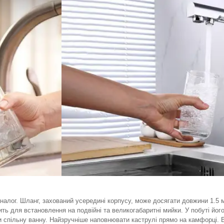
алог. Шланг, захований усередині корпусу, може досягати довжини 1.5 ме
ить для встановлення на подвійні та великогабаритні мийки. У побуті йо
ти спільну ванну. Найзручніше наповнювати каструлі прямо на камфорці.