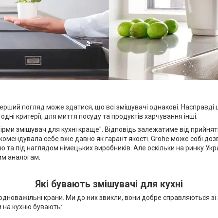
 перший погляд може здатися, що всі змішувачі однакові. Насправді
дні критерії, для миття посуду та продуктів харчування інші.
ірми змішувач для кухні краще". Відповідь залежатиме від прийнятно
екомендувала себе вже давно як гарант якості. Grohe може собі доз
єю та під наглядом німецьких виробників. Але оскільки на ринку Укр
ким аналогам.
Які бувають змішувачі для кухні
одноважільні крани. Ми до них звикли, вони добре справляються зі
и на кухню бувають: