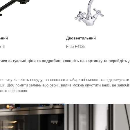
ьний
Двовентильний
7-6
Frap F4125
тися актуальні ціни та подробиці клацніть на картинку та перейдіть д
лику кількість посуду, наповнювати габаритні ємності та підтримувати 
тації. Щоб помити зелень або овочі, вилив можна опустити вниз, це запоб
огою серветкою.