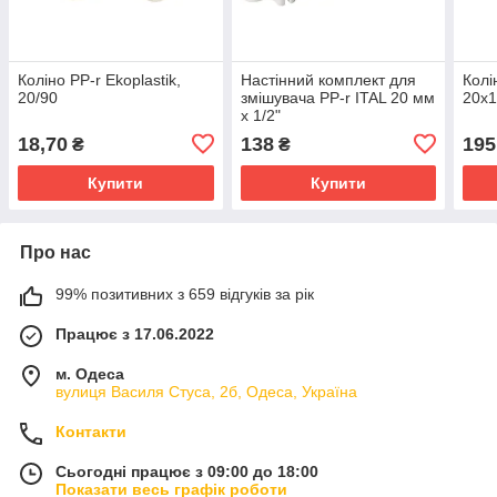
Коліно PP-r Ekoplastik,
Настінний комплект для
Колі
20/90
змішувача PP-r ITAL 20 мм
20х1
х 1/2"
18,70
138
195
₴
₴
Купити
Купити
Про нас
99% позитивних з 659 відгуків за рік
Працює з 17.06.2022
м. Одеса
вулиця Василя Стуса, 2б, Одеса, Україна
Контакти
Сьогодні працює з 09:00 до 18:00
Показати весь графік роботи