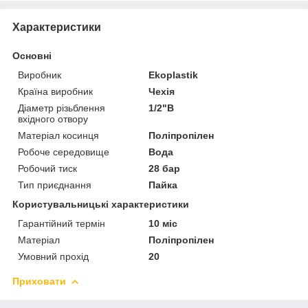
Характеристики
Основні
Виробник
Ekoplastik
Країна виробник
Чехія
Діаметр різьблення
1/2"В
вхідного отвору
Матеріал косинця
Поліпропілен
Робоче середовище
Вода
Робочий тиск
28 бар
Тип приєднання
Пайка
Користувальницькі характеристики
Гарантійний термін
10 міс
Матеріал
Поліпропілен
Умовний прохід
20
Приховати