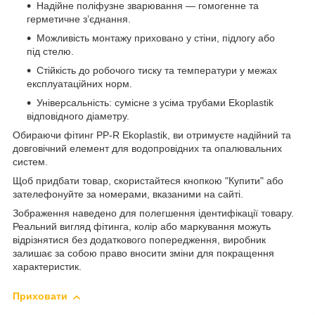
Надійне поліфузне зварювання — гомогенне та
герметичне з’єднання.
Можливість монтажу приховано у стіни, підлогу або
під стелю.
Стійкість до робочого тиску та температури у межах
експлуатаційних норм.
Універсальність: сумісне з усіма трубами Ekoplastik
відповідного діаметру.
Обираючи фітинг PP-R Ekoplastik, ви отримуєте надійний та
довговічний елемент для водопровідних та опалювальних
систем.
Щоб придбати товар, скористайтеся кнопкою "Купити" або
зателефонуйте за номерами, вказаними на сайті.
Зображення наведено для полегшення ідентифікації товару.
Реальний вигляд фітинга, колір або маркування можуть
відрізнятися без додаткового попередження, виробник
залишає за собою право вносити зміни для покращення
характеристик.
Приховати