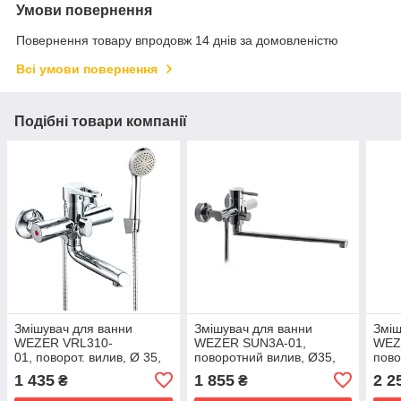
Умови повернення
Повернення товару впродовж 14 днів за домовленістю
Всі умови повернення
Подібні товари компанії
Змішувач для ванни
Змішувач для ванни
Зміш
WEZER VRL310-
WEZER SUN3A-01,
WEZ
01, поворот. вилив, Ø 35,
поворотний вилив, Ø35,
пово
хром
нерж. сталь, хром
нерж
1 435
1 855
2 2
₴
₴
сати