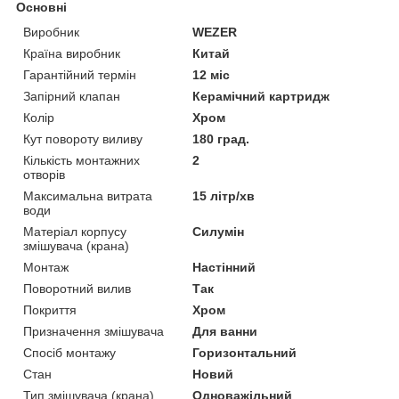
Основні
Виробник
WEZER
Країна виробник
Китай
Гарантійний термін
12 міс
Запірний клапан
Керамічний картридж
Колір
Хром
Кут повороту виливу
180 град.
Кількість монтажних
2
отворів
Максимальна витрата
15 літр/хв
води
Матеріал корпусу
Силумін
змішувача (крана)
Монтаж
Настінний
Поворотний вилив
Так
Покриття
Хром
Призначення змішувача
Для ванни
Спосіб монтажу
Горизонтальний
Стан
Новий
Тип змішувача (крана)
Одноважільний