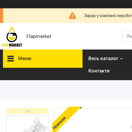
Зараз у компанії неробо
Flapmarket
Меню
Весь каталог
Контакти
Опалювальна техніка
Змішувачі
Гігієнічні душі
Душова програма
Душові трапи, дренажні
Новинка
канали
Аксесуари для ванної