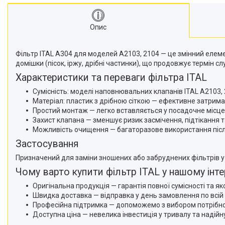
Опис
Фільтр ITAL A304 для моделей A2103, 2104 — це змінний елем
домішки (пісок, іржу, дрібні частинки), що продовжує термін сл
Характеристики та переваги фільтра ITAL
Сумісність: моделі наповнювальних клапанів ITAL A2103, 
Матеріал: пластик з дрібною сіткою — ефективне затрим
Простий монтаж — легко вставляється у посадочне місце 
Захист клапана — зменшує ризик засмічення, підтікання 
Можливість очищення — багаторазове використання піс
Застосування
Призначений для заміни зношених або забруднених фільтрів у з
Чому варто купити фільтр ITAL у нашому інте
Оригінальна продукція — гарантія повної сумісності та яко
Швидка доставка — відправка у день замовлення по всій 
Професійна підтримка — допоможемо з вибором потрібно
Доступна ціна — невелика інвестиція у тривалу та надійну