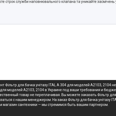
те строк служби наповнювального клапана та уникайте засмічень у
нт Фільтр для бачка унітазу ITAL А 304 для моделей А2103, 2104 
4 для моделей А2103, 2104 в Украине под ваши требования и бюджет
ственный товар не переплачивая. Вы можете заказать Фільтр для 
язаться с нашим менеджером. На заказ Фільтр для бачка унітазу I
м магазин сантехники — мы стремимся быть вашим партнером.