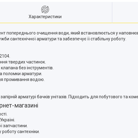
Характеристики
ент попереднього очищення води, який встановлюється у наповнюва
ужби сантехнічної арматури та забезпечує її стабільну роботу.
2104.
ання твердих частинок.
клапана без інструментів.
та поломки арматури.
ля промивання водою.
апірній арматурі бачків унітазів. Підходить для побутового та ко
рнет-магазині
сті.
Україні.
ї запчастини.
 роботу сантехніки.