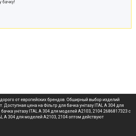
 бачку!
недорого от европейских брендов. Обширный выбор изделий
. Доступная цена на Фільтр для бачка унітазу ITAL А 304 для
бачка унітазу ITAL А 304 для моделей А2103, 2104 2686817323 с
TAL А 304 для моделей А2103, 2104 оптом действуют