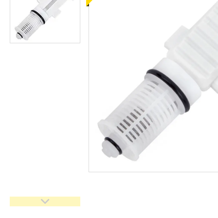
кімнати
Запчастини та комплектуючі
Гнучкі шланги (підведення)
Кухонні мийки
Рушникосушарки
Матеріали для влаштування
теплої підлоги
Запірно-регулююча
арматура
Фільтри для води
Насосне обладнання
Інструмент
Пакувальні сантехнічні
матеріали