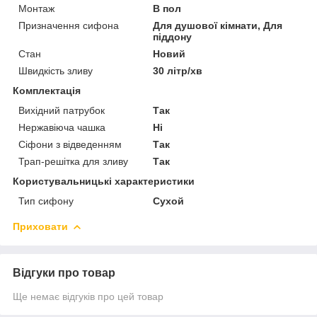
Монтаж
В пол
Призначення сифона
Для душової кімнати, Для
піддону
Стан
Новий
Швидкість зливу
30 літр/хв
Комплектація
Вихідний патрубок
Так
Нержавіюча чашка
Ні
Сіфони з відведенням
Так
Трап-решітка для зливу
Так
Користувальницькі характеристики
Тип сифону
Сухой
Приховати
Відгуки про товар
Ще немає відгуків про цей товар