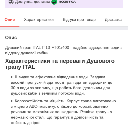
Доступна доставка
Опис
Характеристики
Відгуки про товар
Доставка
Опис
Душовий трап ITAL IT13-FT01/400 - надійне відведення води з
піддону душової кабіни
Характеристики та переваги Душового
трапу ITAL
Швидке та ефективне відведення води. Завдяки
високій пропускній здатності трап здатен відводити до
30 л води за хвилину, що робить його ідеальним для
душових кабін з великим потоком води.
Корозостійкість та міцність. Корпус трапа виготовлено
з міцного ABC-пластику, стійкого до корозії, хімічних
речовин та механічних пошкоджень. Решітка трапу - з
нержавіючої сталі, що гарантує її довговічність та
стійкість до іржі.