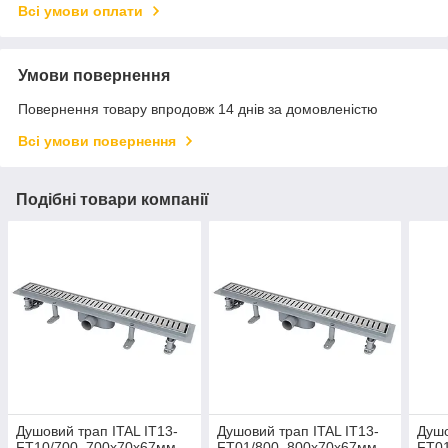
Всі умови оплати
Умови повернення
Повернення товару впродовж 14 днів за домовленістю
Всі умови повернення
Подібні товари компанії
Душовий трап ITAL IT13-
Душовий трап ITAL IT13-
Душо
FT10/700, 700х70х67мм,
FT01/800, 800х70х67мм,
FT01