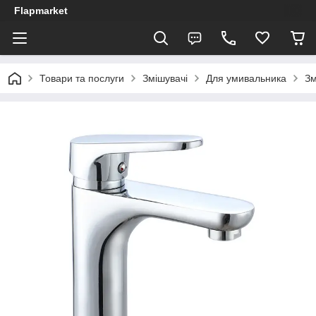
Flapmarket
Товари та послуги
Змішувачі
Для умивальника
Зм