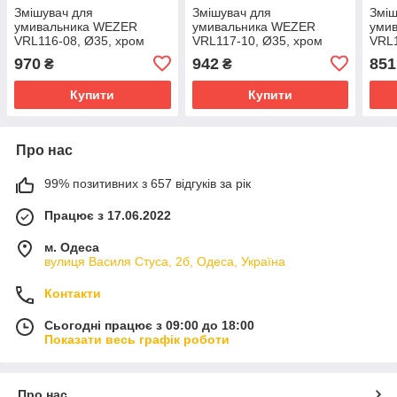
Змішувач для
Змішувач для
Зміш
умивальника WEZER
умивальника WEZER
уми
VRL116-08, Ø35, хром
VRL117-10, Ø35, хром
VRL1
970
942
851
₴
₴
Купити
Купити
Про нас
99% позитивних з 657 відгуків за рік
Працює з 17.06.2022
м. Одеса
вулиця Василя Стуса, 2б, Одеса, Україна
Контакти
Сьогодні працює з 09:00 до 18:00
Показати весь графік роботи
Про нас