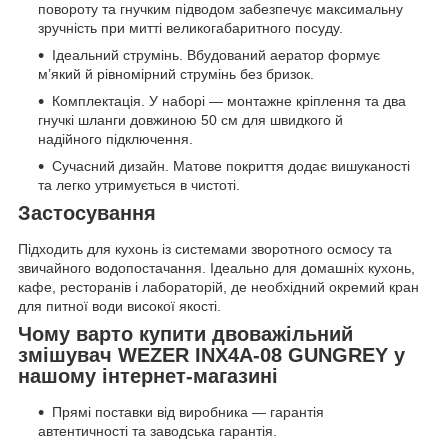
повороту та гнучким підводом забезпечує максимальну
зручність при митті великогабаритного посуду.
Ідеальний струмінь. Вбудований аератор формує
м’який й рівномірний струмінь без бризок.
Комплектація. У наборі — монтажне кріплення та два
гнучкі шланги довжиною 50 см для швидкого й
надійного підключення.
Сучасний дизайн. Матове покриття додає вишуканості
та легко утримується в чистоті.
Застосування
Підходить для кухонь із системами зворотного осмосу та
звичайного водопостачання. Ідеально для домашніх кухонь,
кафе, ресторанів і лабораторій, де необхідний окремий кран
для питної води високої якості.
Чому варто купити двоважільний
змішувач WEZER INX4A-08 GUNGREY у
нашому інтернет-магазині
Прямі поставки від виробника — гарантія
автентичності та заводська гарантія.