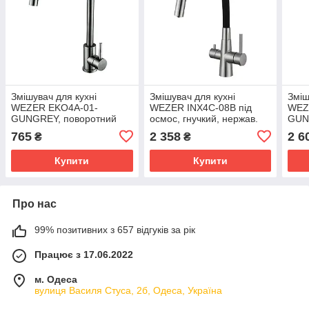
Змішувач для кухні
Змішувач для кухні
Зміш
WEZER EKO4A-01-
WEZER INX4C-08B під
WEZ
GUNGREY, поворотний
осмос, гнучкий, нержав.
GUN
вилив, нержавіюча сталь,
сталь, чорний/сатин
гнуч
765
2 358
2 6
₴
₴
збройова сталь
збро
Купити
Купити
Про нас
99% позитивних з 657 відгуків за рік
Працює з 17.06.2022
м. Одеса
вулиця Василя Стуса, 2б, Одеса, Україна