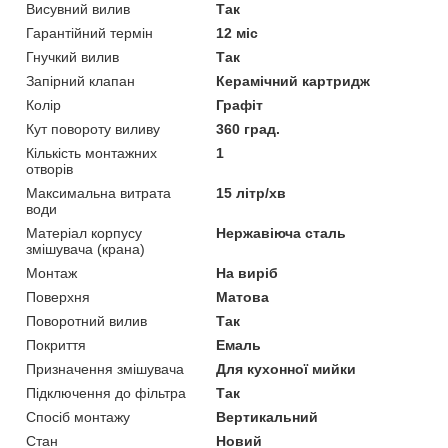
Висувний вилив
Так
Гарантійний термін
12 міс
Гнучкий вилив
Так
Запірний клапан
Керамічний картридж
Колір
Графіт
Кут повороту виливу
360 град.
Кількість монтажних
1
отворів
Максимальна витрата
15 літр/хв
води
Матеріал корпусу
Нержавіюча сталь
змішувача (крана)
Монтаж
На виріб
Поверхня
Матова
Поворотний вилив
Так
Покриття
Емаль
Призначення змішувача
Для кухонної мийки
Підключення до фільтра
Так
Спосіб монтажу
Вертикальний
Стан
Новий