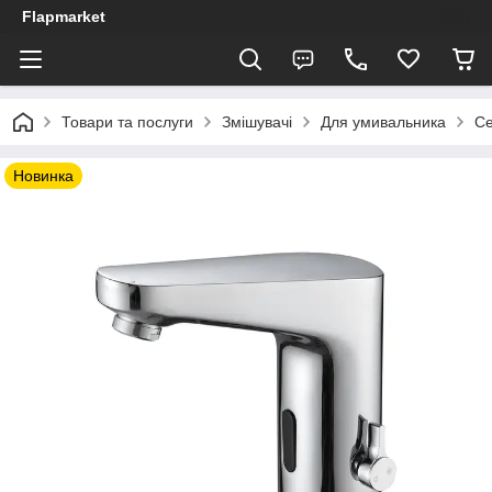
Flapmarket
Товари та послуги
Змішувачі
Для умивальника
Се
Новинка