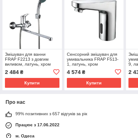
Змішувач для ванни
Сенсорний змішувач для
Зміш
FRAP F2213 з довгим
умивальника FRAP F513-
умив
виливом, латунь, хром
1, латунь, хром
9, л
2 484
4 574
2 4
₴
₴
Купити
Купити
Про нас
99% позитивних з 657 відгуків за рік
Працює з 17.06.2022
м. Одеса