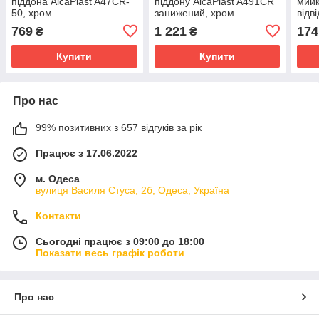
піддона AlcaPlast A47CR-
піддону AlcaPlast A491CR
мийк
50, хром
занижений, хром
відв
коро
769
1 221
174
₴
₴
Купити
Купити
Про нас
99% позитивних з 657 відгуків за рік
Працює з 17.06.2022
м. Одеса
вулиця Василя Стуса, 2б, Одеса, Україна
Контакти
Сьогодні працює з 09:00 до 18:00
Показати весь графік роботи
Про нас