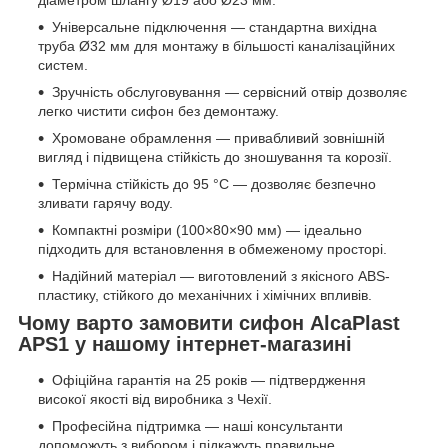
діаметром шлангу Ø19 або Ø23 мм.
Універсальне підключення — стандартна вихідна
труба Ø32 мм для монтажу в більшості каналізаційних
систем.
Зручність обслуговування — сервісний отвір дозволяє
легко чистити сифон без демонтажу.
Хромоване обрамлення — привабливий зовнішній
вигляд і підвищена стійкість до зношування та корозії.
Термічна стійкість до 95 °C — дозволяє безпечно
зливати гарячу воду.
Компактні розміри (100×80×90 мм) — ідеально
підходить для встановлення в обмеженому просторі.
Надійний матеріал — виготовлений з якісного ABS-
пластику, стійкого до механічних і хімічних впливів.
Чому варто замовити сифон AlcaPlast
APS1 у нашому інтернет-магазині
Офіційна гарантія на 25 років — підтвердження
високої якості від виробника з Чехії.
Професійна підтримка — наші консультанти
допоможуть з вибором і підкажуть правильне