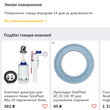
Умови повернення
Повернення товару впродовж 14 днів за домовленістю
Всі умови повернення
Подібні товари компанії
Комплект арматури для
Прокладка SoloPlast
Спус
зливного бачка SoloPlast
АС-01.18І.ЗП для
Alca
АБу-20 підключення бічне,
ущільнення з'єднання
подв
з важелем та ручкою
бачка з унітазом, ПВХ
хро
381
45
1 3
₴
₴