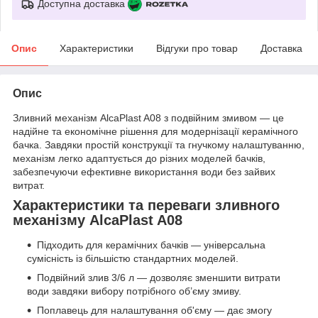
Доступна доставка
Опис
Характеристики
Відгуки про товар
Доставка
Опис
Зливний механізм AlcaPlast A08 з подвійним змивом — це
надійне та економічне рішення для модернізації керамічного
бачка. Завдяки простій конструкції та гнучкому налаштуванню,
механізм легко адаптується до різних моделей бачків,
забезпечуючи ефективне використання води без зайвих
витрат.
Характеристики та переваги зливного
механізму AlcaPlast A08
Підходить для керамічних бачків — універсальна
сумісність із більшістю стандартних моделей.
Подвійний злив 3/6 л — дозволяє зменшити витрати
води завдяки вибору потрібного об’єму змиву.
Поплавець для налаштування об'єму — дає змогу