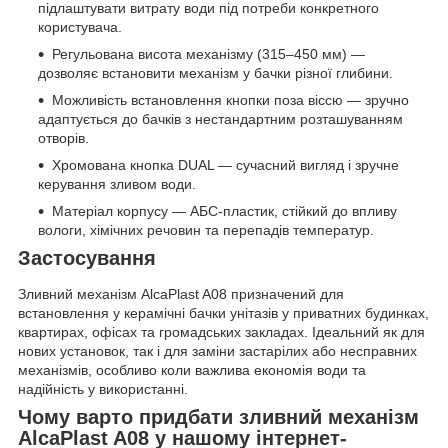
підлаштувати витрату води під потреби конкретного
користувача.
Регульована висота механізму (315–450 мм) —
дозволяє встановити механізм у бачки різної глибини.
Можливість встановлення кнопки поза віссю — зручно
адаптується до бачків з нестандартним розташуванням
отворів.
Хромована кнопка DUAL — сучасний вигляд і зручне
керування зливом води.
Матеріал корпусу — АБС-пластик, стійкий до впливу
вологи, хімічних речовин та перепадів температур.
Застосування
Зливний механізм AlcaPlast A08 призначений для
встановлення у керамічні бачки унітазів у приватних будинках,
квартирах, офісах та громадських закладах. Ідеальний як для
нових установок, так і для заміни застарілих або несправних
механізмів, особливо коли важлива економія води та
надійність у використанні.
Чому варто придбати зливний механізм
AlcaPlast A08 у нашому інтернет-