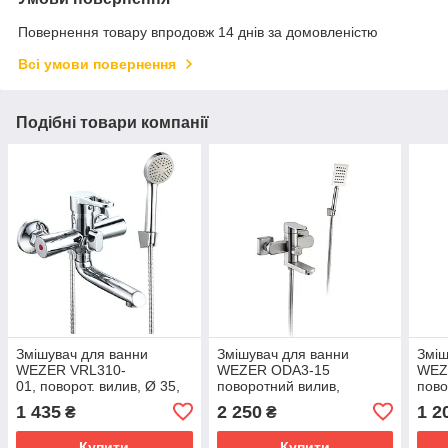
Повернення товару впродовж 14 днів за домовленістю
Всі умови повернення
Подібні товари компанії
Змішувач для ванни
Змішувач для ванни
Зміш
WEZER VRL310-
WEZER ODA3-15
WEZ
01, поворот. вилив, Ø 35,
поворотний вилив,
пово
хром
нержавіюча сталь, Ø35,
1 435
2 250
1 2
₴
₴
сатин
Купити
Купити