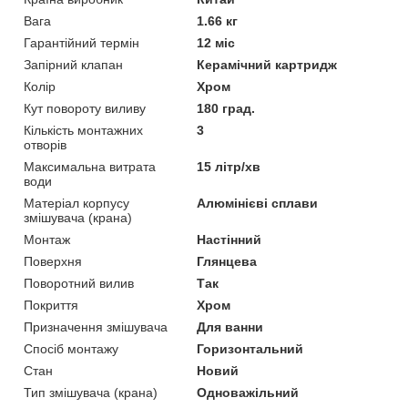
Вага
1.66 кг
Гарантійний термін
12 міс
Запірний клапан
Керамічний картридж
Колір
Хром
Кут повороту виливу
180 град.
Кількість монтажних
3
отворів
Максимальна витрата
15 літр/хв
води
Матеріал корпусу
Алюмінієві сплави
змішувача (крана)
Монтаж
Настінний
Поверхня
Глянцева
Поворотний вилив
Так
Покриття
Хром
Призначення змішувача
Для ванни
Спосіб монтажу
Горизонтальний
Стан
Новий
Тип змішувача (крана)
Одноважільний