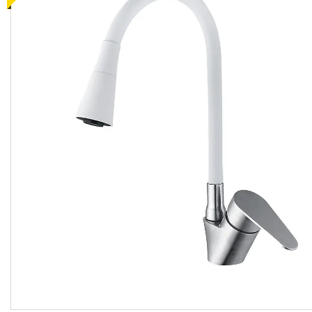
кімнати
Запчастини та комплектуючі
Гнучкі шланги (підведення)
Кухонні мийки
Рушникосушарки
Матеріали для влаштування
теплої підлоги
Запірно-регулююча
арматура
Фільтри для води
Насосне обладнання
Інструмент
Пакувальні сантехнічні
матеріали