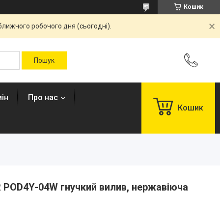
Кошик
ближчого робочого дня (сьогодні).
ін
Про нас
Кошик
R POD4Y-04W гнучкий вилив, нержавіюча