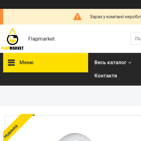
Зараз у компанії неробо
Flapmarket
Меню
Весь каталог
Контакти
Опалювальна техніка
Змішувачі
Гігієнічні душі
Душова програма
Душові трапи, дренажні
Новинка
канали
Аксесуари для ванної