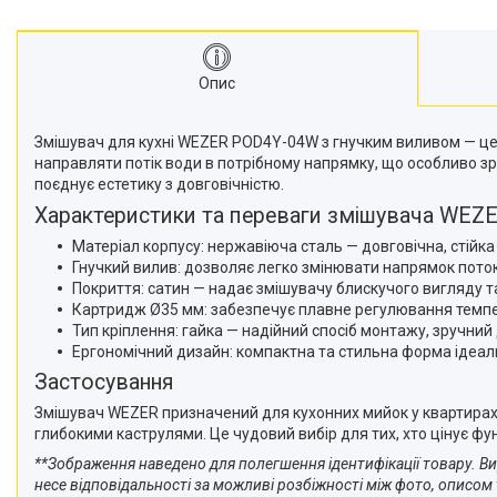
Опис
Змішувач для кухні WEZER POD4Y-04W з гнучким виливом — це 
направляти потік води в потрібному напрямку, що особливо зр
поєднує естетику з довговічністю.
Характеристики та переваги змішувача WE
Матеріал корпусу: нержавіюча сталь — довговічна, стійка
Гнучкий вилив: дозволяє легко змінювати напрямок поток
Покриття: сатин — надає змішувачу блискучого вигляду т
Картридж Ø35 мм: забезпечує плавне регулювання темпе
Тип кріплення: гайка — надійний спосіб монтажу, зручний
Ергономічний дизайн: компактна та стильна форма ідеал
Застосування
Змішувач WEZER призначений для кухонних мийок у квартирах,
глибокими каструлями. Це чудовий вибір для тих, хто цінує фу
**Зображення наведено для полегшення ідентифікації товару. Ви
несе відповідальності за можливі розбіжності між фото, описом