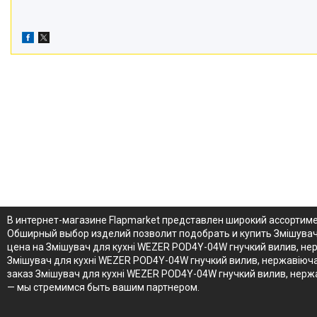
В интернет-магазине Flapmarket представлен широкий ассортиме
Обширный выбор изделий позволит подобрать и купить Змішувач 
цена на Змішувач для кухні WEZER POD4Y-04W гнучкий вилив, не
Змішувач для кухні WEZER POD4Y-04W гнучкий вилив, нержавіюча 
заказ Змішувач для кухні WEZER POD4Y-04W гнучкий вилив, нерж
— мы стремимся быть вашим партнером.