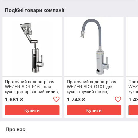
Подібні товари компанії
Проточний водонагрівач
Проточний водонагрівач
Прот
WEZER SDR-F16T для
WEZER SDR-G10T для
WEZ
кухні, різнорівневий вилив,
кухні, гнучкий вилив,
кухн
датчик темп., 3,3 кВт, сірий
датчик темп., 3,0 кВт, хром
датч
1 681
1 743
1 4
₴
₴
Купити
Купити
Про нас