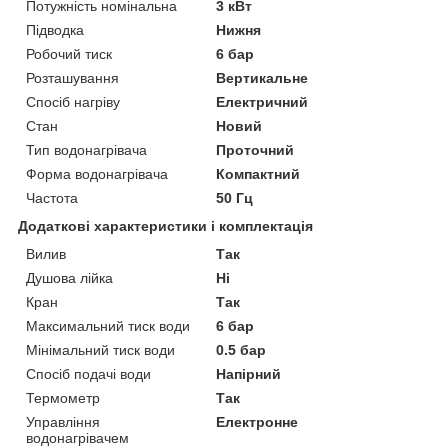
Потужність номінальна
3 кВт
Підводка
Нижня
Робочий тиск
6 бар
Розташування
Вертикальне
Спосіб нагріву
Електричний
Стан
Новий
Тип водонагрівача
Проточний
Форма водонагрівача
Компактний
Частота
50 Гц
Додаткові характеристики і комплектація
Вилив
Так
Душова лійка
Ні
Кран
Так
Максимальний тиск води
6 бар
Мінімальний тиск води
0.5 бар
Спосіб подачі води
Напірний
Термометр
Так
Управління
Електронне
водонагрівачем