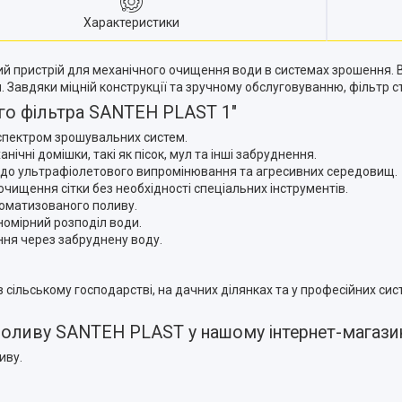
Характеристики
й пристрій для механічного очищення води в системах зрошення. В
Завдяки міцній конструкції та зручному обслуговуванню, фільтр 
ого фільтра SANTEH PLAST 1"
 спектром зрошувальних систем.
чні домішки, такі як пісок, мул та інші забруднення.
го до ультрафіолетового випромінювання та агресивних середовищ.
чищення сітки без необхідності спеціальних інструментів.
томатизованого поливу.
номірний розподіл води.
ня через забруднену воду.
 сільському господарстві, на дачних ділянках та у професійних си
поливу SANTEH PLAST у нашому інтернет-магази
иву.