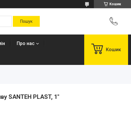
Кошик
ін
Про нас
Кошик
иву SANTEH PLAST, 1"