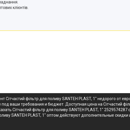
ладнання.
тових клієнтів.
нт Сітчастий фільтр для поливу SANTEH PLAST, 1" недорого от е
не под ваши требования и бюджет. Доступная цена на Сітчастий фі
зать Сітчастий фільтр для поливу SANTEH PLAST, 1" 2529574287 с 
поливу SANTEH PLAST, 1" оптом действуют дополнительные скидки 