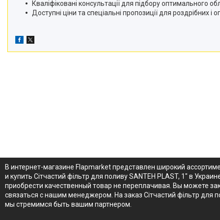
Кваліфіковані консультації для підбору оптимального об
Доступні ціни та спеціальні пропозиції для роздрібних і оп
В интернет-магазине Flapmarket представлен широкий ассортиме
и купить Сітчастий фільтр для поливу SANTEH PLAST, 1" в Украи
приобрести качественный товар не переплачивая. Вы можете зака
связаться с нашим менеджером. На заказ Сітчастий фільтр для 
мы стремимся быть вашим партнером.