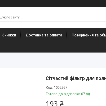
Знижки
Доставка та оплата
Повернення та обм
Сітчастий фільтр для пол
Код:
1002967
Готово до відправки 67 од.
193 ₴