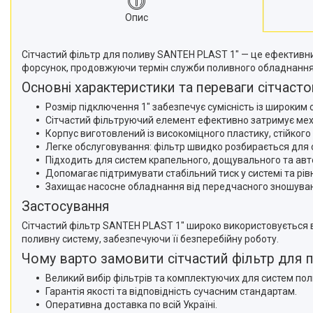
Опис
Сітчастий фільтр для поливу SANTEH PLAST 1" — це ефективни
форсунок, продовжуючи термін служби поливного обладнання. 
Основні характеристики та переваги сітчаст
Розмір підключення 1" забезпечує сумісність із широким
Сітчастий фільтруючий елемент ефективно затримує механі
Корпус виготовлений із високоміцного пластику, стійко
Легке обслуговування: фільтр швидко розбирається для о
Підходить для систем крапельного, дощувального та ав
Допомагає підтримувати стабільний тиск у системі та рів
Захищає насосне обладнання від передчасного зношуван
Застосування
Сітчастий фільтр SANTEH PLAST 1" широко використовується в
поливну систему, забезпечуючи її безперебійну роботу.
Чому варто замовити сітчастий фільтр для 
Великий вибір фільтрів та комплектуючих для систем пол
Гарантія якості та відповідність сучасним стандартам.
Оперативна доставка по всій Україні.