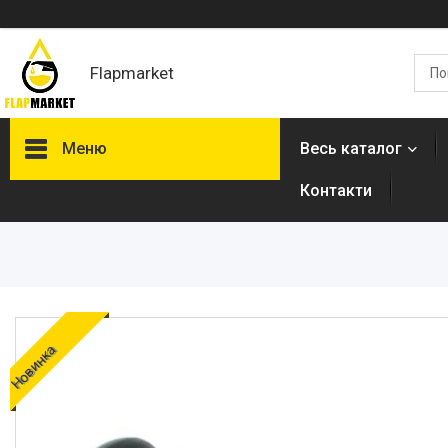
Flapmarket
Меню
Весь каталог
Контакти
Опалювальна техніка
Змішувачі
Гігієнічні душі
Душова програма
Душові трапи, дренажні
Новинка
канали
Аксесуари для ванної
кімнати