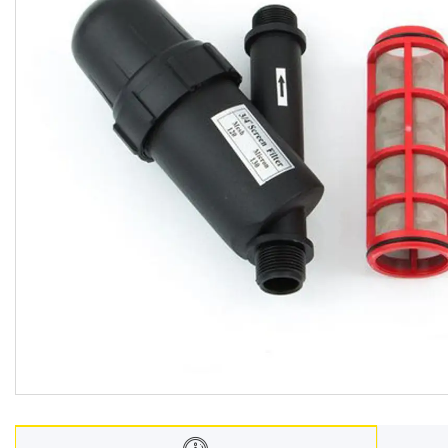
Запчастини та комплектуючі
Гнучкі шланги (підведення)
Кухонні мийки
Рушникосушарки
Матеріали для влаштування
теплої підлоги
Запірно-регулююча
арматура
Фільтри для води
Насосне обладнання
Інструмент
Пакувальні сантехнічні
матеріали