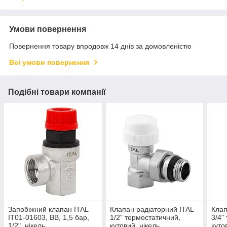
Умови повернення
Повернення товару впродовж 14 днів за домовленістю
Всі умови повернення
Подібні товари компанії
Запобіжний клапан ITAL
Клапан радіаторний ITAL
Клап
IT01-01603, ВВ, 1,5 бар,
1/2" термостатичний,
3/4"
1/2", нікель
кутовий, нікель
куто