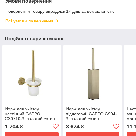
Умови повернення
Повернення товару впродовж 14 днів за домовленістю
Всі умови повернення
Подібні товари компанії
Йорж для унітазу
Йорж для унітазу
Наст
настінний GAPPO
підлоговий GAPPO G904-
ванн
G30710-3, золотий сатин
3, золотий сатин
мон
Ø35,
1 704
3 674
11 
₴
₴