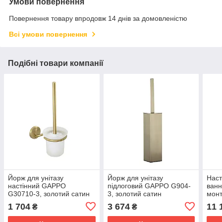
Умови повернення
Повернення товару впродовж 14 днів за домовленістю
Всі умови повернення
Подібні товари компанії
Йорж для унітазу
Йорж для унітазу
Наст
настінний GAPPO
підлоговий GAPPO G904-
ванн
G30710-3, золотий сатин
3, золотий сатин
мон
Ø35,
1 704
3 674
11 
₴
₴