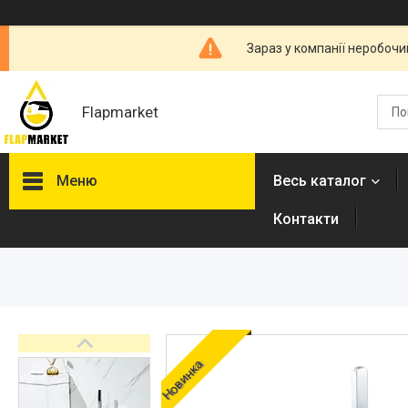
Зараз у компанії неробочи
Flapmarket
Меню
Весь каталог
Контакти
Опалювальна техніка
Змішувачі
Гігієнічні душі
Душова програма
Душові трапи, дренажні
Новинка
канали
Аксесуари для ванної