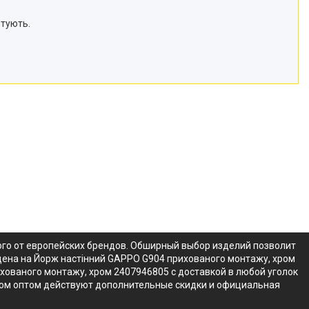
тують.
ого от европейских брендов. Обширный выбор изделий позволит
цена на Йорж настінний GAPPO G904 прихованого монтажу, хром
хованого монтажу, хром 2407946805 с доставкой в любой уголок
хром оптом действуют дополнительные скидки и официальная