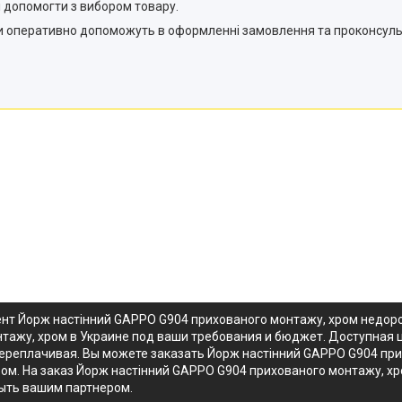
 допомогти з вибором товару.
и оперативно допоможуть в оформленні замовлення та проконсуль
ент Йорж настінний GAPPO G904 прихованого монтажу, хром недор
тажу, хром в Украине под ваши требования и бюджет. Доступная 
ереплачивая. Вы можете заказать Йорж настінний GAPPO G904 при
ром. На заказ Йорж настінний GAPPO G904 прихованого монтажу, 
быть вашим партнером.