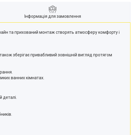
Інформація для замовлення
дизайн та прихований монтаж створять атмосферу комфорту і
 а також зберігає привабливий зовнішній вигляд протягом
ирання.
иких ванних кімнатах.
 деталі.
ників.