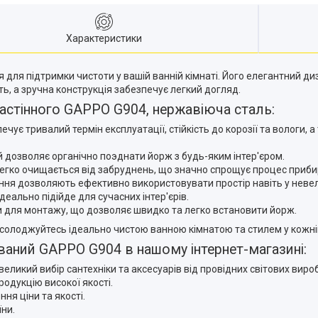
Характеристики
 для підтримки чистоти у вашій ванній кімнаті. Його елегантний 
ть, а зручна конструкція забезпечує легкий догляд.
астінного GAPPO G904, нержавіюча сталь:
чує тривалий термін експлуатації, стійкість до корозії та вологи,
 дозволяє органічно поэднати йорж з будь-яким інтер'єром.
і легко очищається від забруднень, що значно спрощує процес приб
ення дозволяють ефективно використовувати простір навіть у невел
еально підійде для сучасних інтер'єрів.
и для монтажу, що дозволяє швидко та легко встановити йорж.
асолоджуйтесь ідеально чистою ванною кімнатою та стилем у кожній
аний GAPPO G904 в нашому інтернет-магазині:
ликий вибір сантехніки та аксесуарів від провідних світових вироб
родукцію високої якості.
ня ціни та якості.
їни.