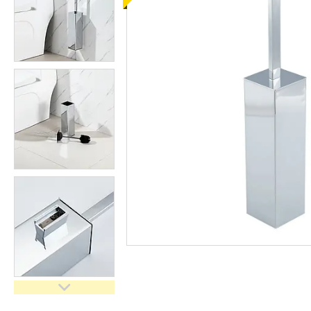
кімнати
Запчастини та комплектуючі
Гнучкі шланги (підведення)
Кухонні мийки
Рушникосушарки
Матеріали для влаштування
теплої підлоги
Запірно-регулююча
арматура
Фільтри для води
Насосне обладнання
Інструмент
Пакувальні сантехнічні
матеріали