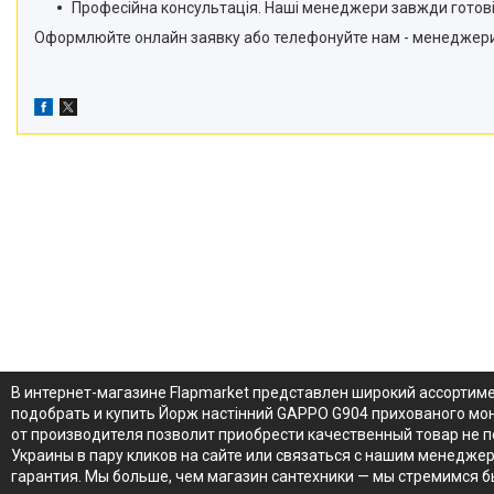
Професійна консультація. Наші менеджери завжди готові
Оформлюйте онлайн заявку або телефонуйте нам - менеджер
В интернет-магазине Flapmarket представлен широкий ассортим
подобрать и купить Йорж настінний GAPPO G904 прихованого мон
от производителя позволит приобрести качественный товар не п
Украины в пару кликов на сайте или связаться с нашим менедже
гарантия. Мы больше, чем магазин сантехники — мы стремимся 