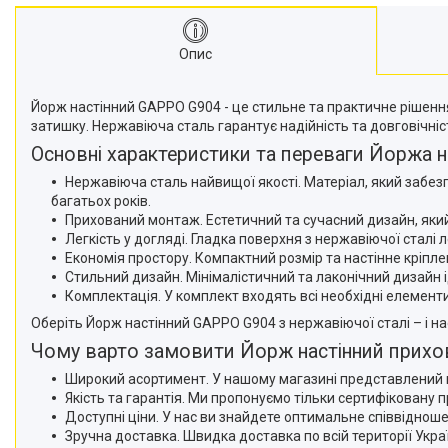
Опис
Йорж настінний GAPPO G904 - це стильне та практичне рішення
затишку. Нержавіюча сталь гарантує надійність та довговічніс
Основні характеристики та переваги Йоржа н
Нержавіюча сталь найвищої якості. Матеріал, який забезпе
багатьох років.
Прихований монтаж. Естетичний та сучасний дизайн, який
Легкість у догляді. Гладка поверхня з нержавіючої стал
Економія простору. Компактний розмір та настінне кріпл
Стильний дизайн. Мінімалістичний та лаконічний дизайн ід
Комплектація. У комплект входять всі необхідні елемент
Оберіть Йорж настінний GAPPO G904 з нержавіючої сталі – і н
Чому варто замовити Йорж настінний прихов
Широкий асортимент. У нашому магазині представлений ве
Якість та гарантія. Ми пропонуємо тільки сертифіковану п
Доступні ціни. У нас ви знайдете оптимальне співвідношен
Зручна доставка. Швидка доставка по всій території Укра