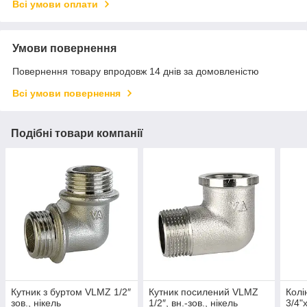
Всі умови оплати
Умови повернення
Повернення товару впродовж 14 днів за домовленістю
Всі умови повернення
Подібні товари компанії
Кутник з буртом VLMZ 1/2″
Кутник посилений VLMZ
Колі
зов., нікель
1/2″, вн.-зов., нікель
3/4"х