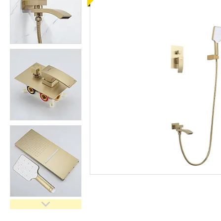
кімнати
Запчастини та комплектуючі
Гнучкі шланги (підведення)
Кухонні мийки
Рушникосушарки
Матеріали для влаштування
теплої підлоги
Запірно-регулююча
арматура
Фільтри для води
Насосне обладнання
Інструмент
Пакувальні сантехнічні
матеріали