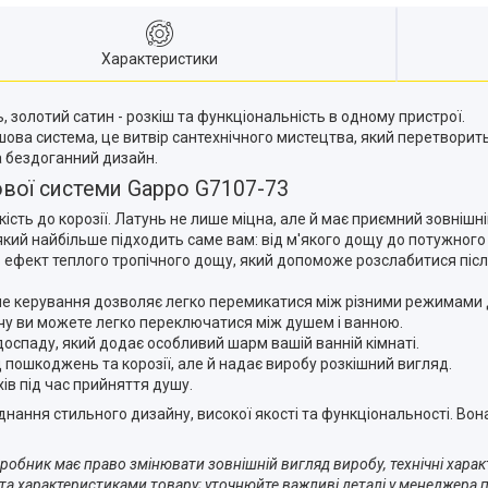
Характеристики
золотий сатин - розкіш та функціональність в одному пристрої.
ва система, це витвір сантехнічного мистецтва, який перетворить
а бездоганний дизайн.
ової системи Gappo G7107-73
кість до корозії. Латунь не лише міцна, але й має приємний зовнішні
який найбільше підходить саме вам: від м'якого дощу до потужного
 ефект теплого тропічного дощу, який допоможе розслабитися після
іле керування дозволяє легко перемикатися між різними режимами 
ачу ви можете легко переключатися між душем і ванною.
оспаду, який додає особливий шарм вашій ванній кімнаті.
 пошкоджень та корозії, але й надає виробу розкішний вигляд.
ів під час прийняття душу.
нання стильного дизайну, високої якості та функціональності. Во
робник має право змінювати зовнішній вигляд виробу, технічні хара
 та характеристиками товару; уточнюйте важливі деталі у менеджера