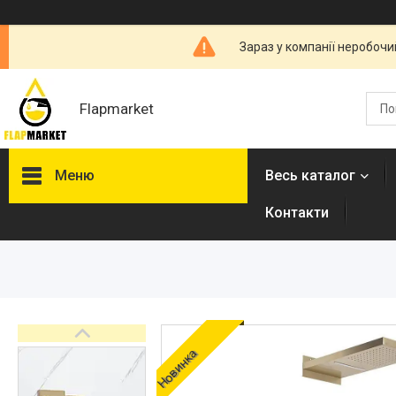
Зараз у компанії неробочи
Flapmarket
Меню
Весь каталог
Контакти
Опалювальна техніка
Змішувачі
Гігієнічні душі
Душова програма
Душові трапи, дренажні
Новинка
канали
Аксесуари для ванної