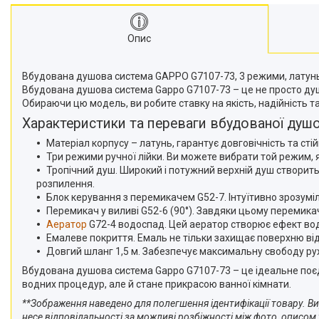
Опис
Вбудована душова система GAPPO G7107-73, 3 режими, латунь, 
Вбудована душова система Gappo G7107-73 – це не просто душо
Обираючи цю модель, ви робите ставку на якість, надійність т
Характеристики та переваги вбудованої душ
Матеріал корпусу – латунь, гарантує довговічність та стій
Три режими ручної лійки. Ви можете вибрати той режим, 
Тропічний душ. Широкий і потужний верхній душ створить
розпилення.
Блок керування з перемикачем G52-7. Інтуїтивно зрозум
Перемикач у виливі G52-6 (90°). Завдяки цьому перемик
Аератор
G72-4 водоспад. Цей аератор створює ефект вод
Емалеве покриття. Емаль не тільки захищає поверхню від
Довгий шланг 1,5 м. Забезпечує максимальну свободу рух
Вбудована душова система Gappo G7107-73 – це ідеальне поєд
водних процедур, але й стане прикрасою ванної кімнати.
**Зображення наведено для полегшення ідентифікації товару. Ви
несе відповідальності за можливі розбіжності між фото, описом