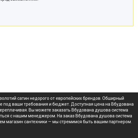
 золотий сатин недорого от европейских брендов. Обширный
не под ваши требования и бюджет. Доступная цена на Вбудована
 переплачивая. Вы можете заказать Вбудована душова система
язаться с нашим менеджером. На заказ Вбудована душова система
чем магазин сантехники — мы стремимся быть вашим партнером.