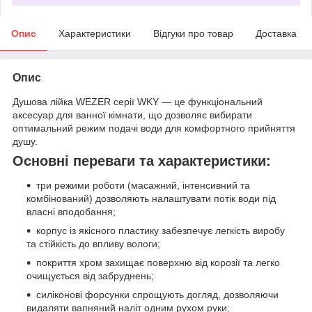
Опис
Характеристики
Відгуки про товар
Доставка
Опис
Душова лійка WEZER серії WKY — це функціональний
аксесуар для ванної кімнати, що дозволяє вибирати
оптимальний режим подачі води для комфортного прийняття
душу.
Основні переваги та характеристики:
три режими роботи (масажний, інтенсивний та
комбінований) дозволяють налаштувати потік води під
власні вподобання;
корпус із якісного пластику забезпечує легкість виробу
та стійкість до впливу вологи;
покриття хром захищає поверхню від корозії та легко
очищується від забруднень;
силіконові форсунки спрощують догляд, дозволяючи
видаляти вапняний наліт одним рухом руки;