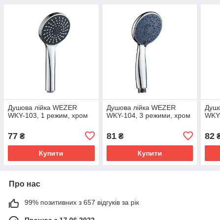
Душова лійка WEZER
Душова лійка WEZER
Душ
WKY-103, 1 режим, хром
WKY-104, 3 режими, хром
WKY-
77
81
82
₴
₴
Купити
Купити
Про нас
99% позитивних з 657 відгуків за рік
Працює з 17.06.2022