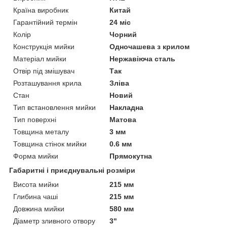
Країна виробник
Китай
Гарантійний термін
24 міс
Колір
Чорний
Конструкція мийки
Одночашева з крилом
Матеріал мийки
Нержавіюча сталь
Отвір під змішувач
Так
Розташування крила
Зліва
Стан
Новий
Тип встановлення мийки
Накладна
Тип поверхні
Матова
Товщина металу
3 мм
Товщина стінок мийки
0.6 мм
Форма мийки
Прямокутна
Габаритні і приєднувальні розміри
Висота мийки
215 мм
Глибина чаші
215 мм
Довжина мийки
580 мм
Діаметр зливного отвору
3"