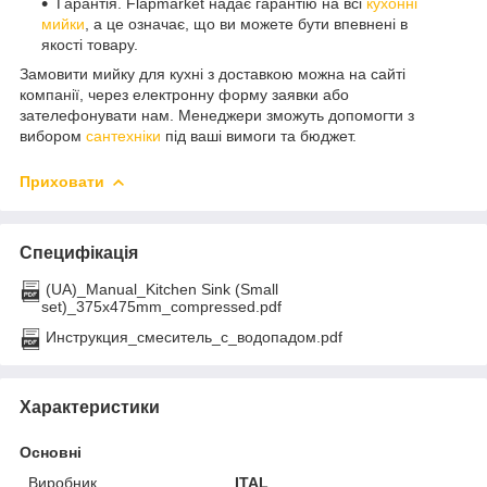
Гарантія. Flapmarket надає гарантію на всі
кухонні
мийки
, а це означає, що ви можете бути впевнені в
якості товару.
Замовити мийку для кухні з доставкою можна на сайті
компанії, через електронну форму заявки або
зателефонувати нам. Менеджери зможуть допомогти з
вибором
сантехніки
під ваші вимоги та бюджет.
Приховати
Специфікація
(UA)_Manual_Kitchen Sink (Small
set)_375x475mm_compressed.pdf
Инструкция_смеситель_с_водопадом.pdf
Характеристики
Основні
Виробник
ITAL