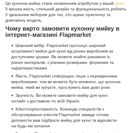
Ця кухонна мийка стане незамінним атрибутом у вашій
кухні
.
Її висока якість, стильний дизайн та функціональність роблять
її ідеальним вибором для тих, хто шукає практичну та
довговічну модель.
Чому варто замовити кухонну мийку в
інтернет-магазині Flapmarket
Широкий вибір. Flapmarket пропонує широкий
асортимент мийок для кухні від різних виробників за
доступними цінами. Ви можете знайти раковини із
різних матеріалів, з різними розмірами, формами та
характеристиками.
Якість. Flapmarket співпрацює лише з перевіреними
виробниками, тож ви можете бути впевнені, що кухонна
мийка, який ви купуєте, прослужить вам довгі роки.
Зручність. Ви можете замовити мийку для кухні
онлайн з доставкою по всій Україні.
Клієнтоорієнтованість. Команда спеціалістів з
обслуговування клієнтів Flapmarket завжди готова
допомогти вам підібрати мийку для кухні та відповісти
на будь-які питання.