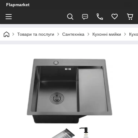
Flapmarket
Товари та послуги
Сантехніка
Кухонні мийки
Кухо