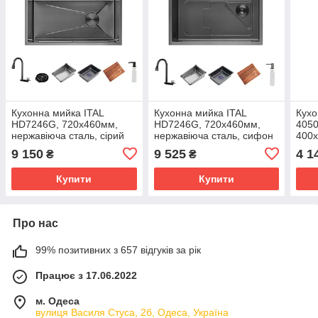
Кухонна мийка ITAL
Кухонна мийка ITAL
Кухо
HD7246G, 720x460мм,
HD7246G, 720x460мм,
405
нержавіюча сталь, сірий
нержавіюча сталь, сифон
400
HD10+HD14, сірий
нерж
9 150
9 525
4 1
₴
₴
пове
Купити
Купити
Про нас
99% позитивних з 657 відгуків за рік
Працює з 17.06.2022
м. Одеса
вулиця Василя Стуса, 2б, Одеса, Україна