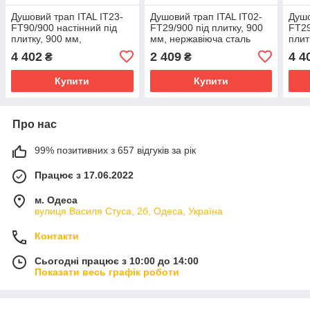
Душовий трап ITAL IT23-
Душовий трап ITAL IT02-
Душо
FT90/900 настінний під
FT29/900 під плитку, 900
FT29
плитку, 900 мм,
мм, нержавіюча сталь
плит
нержавіюча сталь
нерж
4 402
2 409
4 4
₴
₴
Купити
Купити
Про нас
99% позитивних з 657 відгуків за рік
Працює з 17.06.2022
м. Одеса
вулиця Василя Стуса, 2б, Одеса, Україна
Контакти
Сьогодні працює з 10:00 до 14:00
Показати весь графік роботи