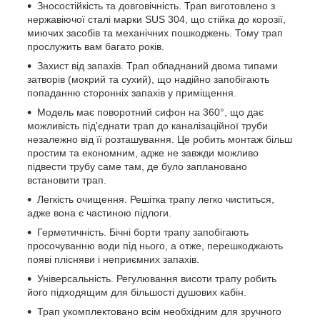
Зносостійкість та довговічність. Трап виготовлено з
нержавіючої сталі марки SUS 304, що стійка до корозії,
миючих засобів та механічних пошкоджень. Тому трап
прослужить вам багато років.
Захист від запахів. Трап обладнаний двома типами
затворів (мокрий та сухий), що надійно запобігають
попаданню сторонніх запахів у приміщення.
Модель має поворотний сифон на 360°, що дає
можливість під'єднати трап до каналізаційної труби
незалежно від її розташування. Це робить монтаж більш
простим та економним, адже не завжди можливо
підвести трубу саме там, де було заплановано
встановити трап.
Легкість очищення. Решітка трапу легко чиститься,
адже вона є частиною підлоги.
Герметичність. Бічні борти трапу запобігають
просочуванню води під нього, а отже, перешкоджають
появі плісняви і неприємних запахів.
Універсальність. Регулювання висоти трапу робить
його підходящим для більшості душових кабін.
Трап укомплектовано всім необхідним для зручного