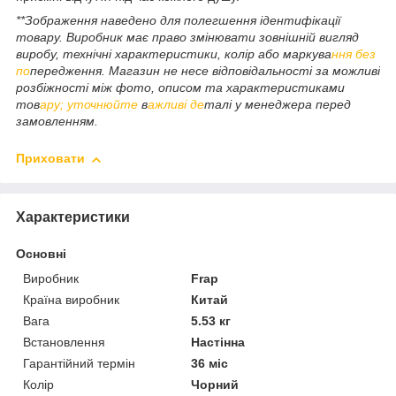
**Зображення наведено для полегшення ідентифікації
товару. Виробник має право змінювати зовнішній вигляд
виробу, технічні характеристики, колір або маркува
ння без
по
передження. Магазин не несе відповідальності за можливі
розбіжності між фото, описом та характеристиками
тов
ару; уточнюйте
в
ажливі де
талі у менеджера перед
замовленням.
Приховати
Характеристики
Основні
Виробник
Frap
Країна виробник
Китай
Вага
5.53 кг
Встановлення
Настінна
Гарантійний термін
36 міс
Колір
Чорний