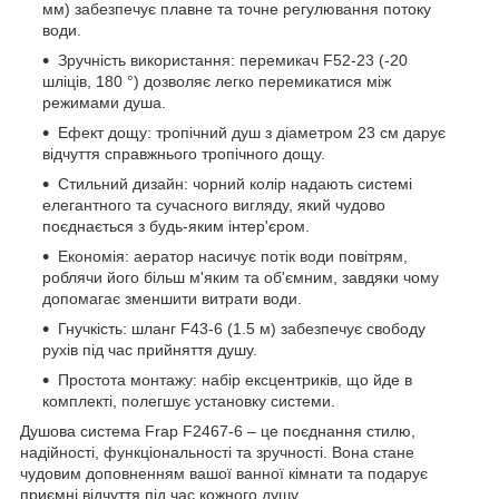
мм) забезпечує плавне та точне регулювання потоку
води.
Зручність використання: перемикач F52-23 (-20
шліців, 180 °) дозволяє легко перемикатися між
режимами душа.
Ефект дощу: тропічний душ з діаметром 23 см дарує
відчуття справжнього тропічного дощу.
Стильний дизайн: чорний колір надають системі
елегантного та сучасного вигляду, який чудово
поєднається з будь-яким інтер'єром.
Економія: аератор насичує потік води повітрям,
роблячи його більш м'яким та об'ємним, завдяки чому
допомагає зменшити витрати води.
Гнучкість: шланг F43-6 (1.5 м) забезпечує свободу
рухів під час прийняття душу.
Простота монтажу: набір ексцентриків, що йде в
комплекті, полегшує установку системи.
Душова система Frap F2467-6 – це поєднання стилю,
надійності, функціональності та зручності. Вона стане
чудовим доповненням вашої ванної кімнати та подарує
приємні відчуття під час кожного душу.