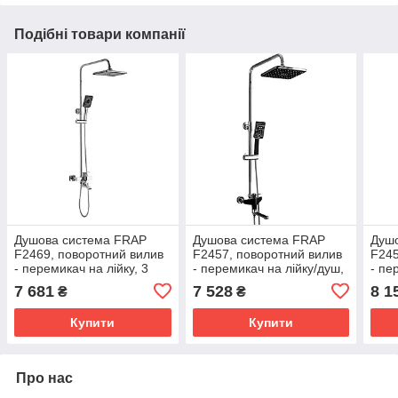
Подібні товари компанії
Душова система FRAP
Душова система FRAP
Душ
F2469, поворотний вилив
F2457, поворотний вилив
F245
- перемикач на лійку, 3
- перемикач на лійку/душ,
- пе
режими
3 режими, чорний/хром
3 ре
7 681
7 528
8 1
₴
₴
Купити
Купити
Про нас