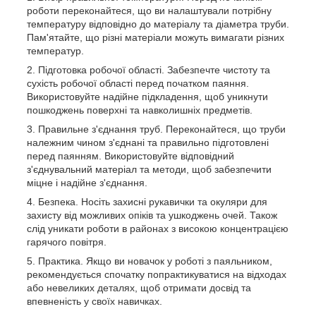
роботи переконайтеся, що ви налаштували потрібну
температуру відповідно до матеріалу та діаметра труби.
Пам'ятайте, що різні матеріали можуть вимагати різних
температур.
Підготовка робочої області. Забезпечте чистоту та
сухість робочої області перед початком паяння.
Використовуйте надійне підкладення, щоб уникнути
пошкоджень поверхні та навколишніх предметів.
Правильне з'єднання труб. Переконайтеся, що труби
належним чином з'єднані та правильно підготовлені
перед паянням. Використовуйте відповідний
з'єднувальний матеріал та методи, щоб забезпечити
міцне і надійне з'єднання.
Безпека. Носіть захисні рукавички та окуляри для
захисту від можливих опіків та ушкоджень очей. Також
слід уникати роботи в районах з високою концентрацією
гарячого повітря.
Практика. Якщо ви новачок у роботі з паяльником,
рекомендується спочатку попрактикуватися на відходах
або невеликих деталях, щоб отримати досвід та
впевненість у своїх навичках.