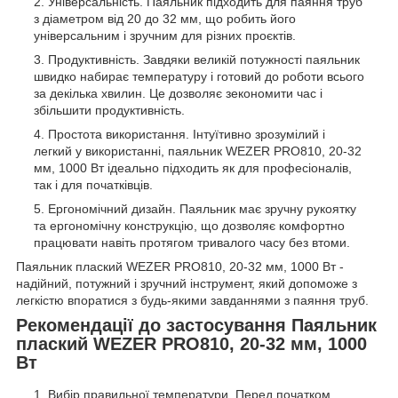
Універсальність. Паяльник підходить для паяння труб
з діаметром від 20 до 32 мм, що робить його
універсальним і зручним для різних проєктів.
Продуктивність. Завдяки великій потужності паяльник
швидко набирає температуру і готовий до роботи всього
за декілька хвилин. Це дозволяє зекономити час і
збільшити продуктивність.
Простота використання. Інтуїтивно зрозумілий і
легкий у використанні, паяльник WEZER PRO810, 20-32
мм, 1000 Вт ідеально підходить як для професіоналів,
так і для початківців.
Ергономічний дизайн. Паяльник має зручну рукоятку
та ергономічну конструкцію, що дозволяє комфортно
працювати навіть протягом тривалого часу без втоми.
Паяльник плаский WEZER PRO810, 20-32 мм, 1000 Вт -
надійний, потужний і зручний інструмент, який допоможе з
легкістю впоратися з будь-якими завданнями з паяння труб.
Рекомендації до застосування Паяльник
плаский WEZER PRO810, 20-32 мм, 1000
Вт
Вибір правильної температури. Перед початком