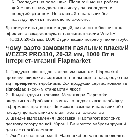
Охолодження паяльника. Після закінчення роботи
дайте паяльнику достатньо часу для охолодження
перед зберіганням. Не залишайте паяльник без
нагляду, доки він повністю не охолоне.
Дотримуючись цих рекомендацій, ви зможете безпечно та
ефективно використовувати паяльник плаский WEZER
PRO810, 20-32 мм, 1000 Вт для ваших потреб у паянні труб.
Чому варто замовити паяльник плаский
WEZER PRO810, 20-32 мм, 1000 Вт в
інтернет-мгазині Flapmarket
1. Продукція відповідає заявленим вимогам. Flapmarket
пропонує широкий асортимент паяльників та насадок до них
від перевірених виробників. Вся продукція сертифікована та
відповідає високим стандартам якості.
2. Швидкі відгуки на заявки. Менеджери Flapmarket
оперативно обробляють заявки та надають всю необхідну
інформацію про товар. Ви можете замовити паяльник або
насадку до паяльника онлайн або за телефоном.
3. Швидке відправлення і доставка. Flapmarket пропонує
доставку товару по всій Україні. Ви можете вибрати зручний
для вас спосіб доставки.
4. Акції та спецпропозиції. Flapmarket регулярно проводить