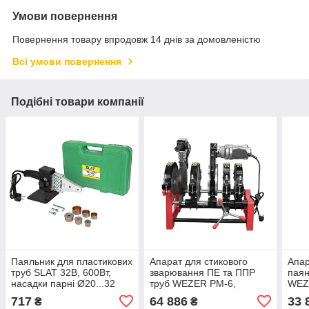
Умови повернення
Повернення товару впродовж 14 днів за домовленістю
Всі умови повернення
Подібні товари компанії
Паяльник для пластикових
Апарат для стикового
Апар
труб SLAT 32B, 600Вт,
зварювання ПЕ та ППР
паян
насадки парні Ø20...32
труб WEZER РМ-6,
WEZE
2000Вт, Ø90-250
Ø63
717
64 886
33 
₴
₴