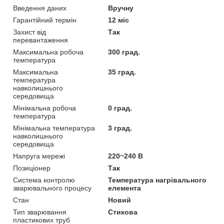
Введення даних
Вручну
Гарантійний термін
12 міс
Захист від
Так
перевантаження
Максимальна робоча
300 град.
температура
Максимальна
35 град.
температура
навколишнього
середовища
Мінімальна робоча
0 град.
температура
Мінімальна температура
3 град.
навколишнього
середовища
Напруга мережі
220~240 В
Позиціонер
Так
Система контролю
Температура нагрівального
зварювального процесу
елемента
Стан
Новий
Тип зварювання
Стикова
пластикових труб