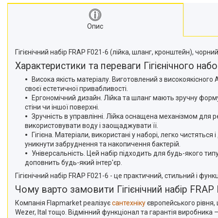
Опис
Гігієнічний набір FRAP F021-6 (лійка, шланг, кронштейн), чорн
Характеристики та переваги Гігієнічного наб
Висока якість матеріалу. Виготовлений з високоякісного А
своєї естетичної привабливості.
Ергономічний дизайн. Лійка та шланг мають зручну форм
стіни чи іншої поверхні.
Зручність в управлінні. Лійка оснащена механізмом для
використовувати воду і заощаджувати її.
Гігієна. Матеріали, використані у наборі, легко чистятьс
уникнути забруднення та накопичення бактерій.
Універсальність. Цей набір підходить для будь-якого тип
доповнить будь-який інтер'єр.
Гігієнічний набір FRAP F021-6 - це практичний, стильний і функ
Чому варто замовити Гігієнічний набір FRAP 
Компанія Flapmarket реалізує
сантехніку
європейського рівня, 
Wezer, Ital тощо. Відмінний функціонал та гарантія виробника –