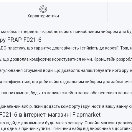
Характеристики
ий має безліч переваг, які роблять його привабливим вибором для бу
ору FRAP F021-6
БС-пластику, що гарантує довговічність і стійкість до корозії. Тож
у, що дозволяє комфортно користуватися ними. Кронштейн розробл
 регулювання струменя води, що дозволяє налаштовувати його зру
я і дезінфікуються, що робить його ідеальним вибором для забезпеч
у ванних кімнат, будь-то велика сімейна ванна або невелика ванна 
ціональний вибір, який додасть комфорту і зручності в вашу ванну к
F021-6 в інтернет-магазині Flapmarket
що підійде для кімнати будь-якого розміру. Онлайн-магазин реалізує
 це одна із причин купити Гігієнічний набір від виробника з доставко