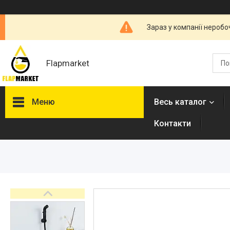
Зараз у компанії неробо
Flapmarket
Меню
Весь каталог
Контакти
Опалювальна техніка
Змішувачі
Гігієнічні душі
Душова програма
Душові трапи, дренажні
канали
Аксесуари для ванної