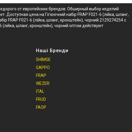
й недорого от европейских брендов. Обширный выбор изделий
т. Доступная цена на Гігієнічний набір FRAP F021-6 (лійка, шланг,
ір FRAP F021-6 (лійка, шланг, кронштейн), чорний 2129274254 с
6 (лійка, шланг, кронштейн), чорний оптом действуют
Наші Бренди
SHIMGE
GAPPO
и
FRAP
WEZER
ITAL
FRUD
FAOP