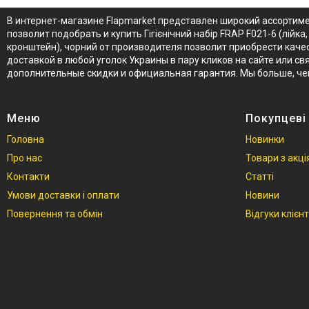
В интернет-магазине Flapmarket представлен широкий ассортимен
позволит подобрать и купить Гігієнічний набір FRAP F021-6 (лійка
кронштейн), чорний от производителя позволит приобрести качест
доставкой в любой уголок Украины в пару кликов на сайте или свя
дополнительные скидки и официальная гарантия. Мы больше, че
Меню
Покупцеві
Головна
Новинки
Про нас
Товари з акц
Контакти
Статті
Умови доставки і оплати
Новини
Повернення та обмін
Відгуки клієнт