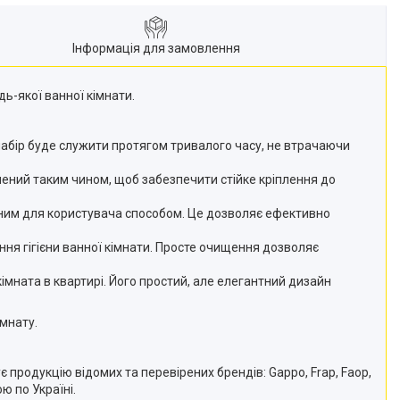
Інформація для замовлення
дь-якої ванної кімнати.
, набір буде служити протягом тривалого часу, не втрачаючи
ений таким чином, щоб забезпечити стійке кріплення до
чним для користувача способом. Це дозволяє ефективно
ення гігієни ванної кімнати. Просте очищення дозволяє
кімната в квартирі. Його простий, але елегантний дизайн
імнату.
 продукцію відомих та перевірених брендів: Gappo, Frap, Faop,
ю по Україні.