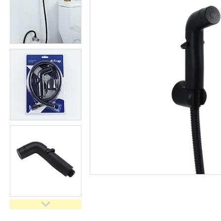
кімнати
Запчастини та комплектуючі
Гнучкі шланги (підведення)
Кухонні мийки
Рушникосушарки
Матеріали для влаштування
теплої підлоги
Запірно-регулююча
арматура
Фільтри для води
Насосне обладнання
Інструмент
Пакувальні сантехнічні
матеріали