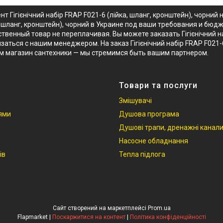
т Гігієнічний набір FRAP F021-6 (лійка, шланг, кронштейн), чорни
, шланг, кронштейн), чорний в Украине под ваши требования и бюдже
венный товар не переплачивая. Вы можете заказать Гігієнічний наб
заться с нашим менеджером. На заказ Гігієнічний набір FRAP F021-
м магазин сантехники — мы стремимся быть вашим партнером.
Товари та послуги
Змішувачі
іями
Душова програма
Душові трапи, дренажні канал
Насосне обладнання
ів
Тепла підлога
Сайт створений на маркетплейсі
Prom.ua
Flapmarket |
Поскаржитися на контент
|
Політика конфіденційності