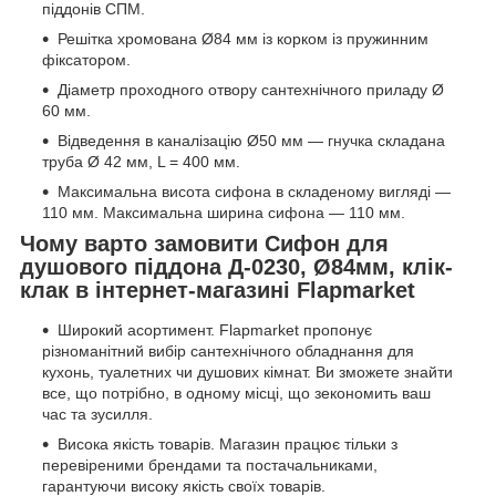
піддонів СПМ.
Решітка хромована Ø84 мм із корком із пружинним
фіксатором.
Діаметр проходного отвору сантехнічного приладу Ø
60 мм.
Відведення в каналізацію Ø50 мм — гнучка складана
труба Ø 42 мм, L = 400 мм.
Максимальна висота сифона в складеному вигляді —
110 мм. Максимальна ширина сифона — 110 мм.
Чому варто замовити Сифон для
душового піддона Д-0230, Ø84мм, клік-
клак в інтернет-магазині Flapmarket
Широкий асортимент. Flapmarket пропонує
різноманітний вибір сантехнічного обладнання для
кухонь, туалетних чи душових кімнат. Ви зможете знайти
все, що потрібно, в одному місці, що зекономить ваш
час та зусилля.
Висока якість товарів. Магазин працює тільки з
перевіреними брендами та постачальниками,
гарантуючи високу якість своїх товарів.