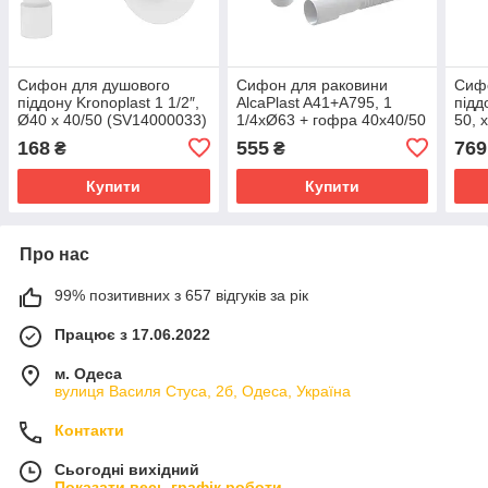
Сифон для душового
Сифон для раковини
Сиф
піддону Kronoplast 1 1/2″,
AlcaPlast A41+А795, 1
підд
Ø40 x 40/50 (SV14000033)
1/4хØ63 + гофра 40х40/50
50, 
168
555
769
₴
₴
Купити
Купити
Про нас
99% позитивних з 657 відгуків за рік
Працює з 17.06.2022
м. Одеса
вулиця Василя Стуса, 2б, Одеса, Україна
Контакти
Сьогодні вихідний
Показати весь графік роботи