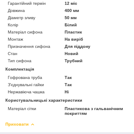
Гарантійний термін
12 міс
Довжина
400 мм
Діаметр зливу
50 мм
Колір
Білий
Матеріал сифона
Пластик
Монтаж
На виріб
Призначення сифона
Для піддону
Стан
Новий
Тип сифона
Трубний
Комплектація
Гофрована труба
Так
З'єднувальні гайки
Так
Нержавіюча чашка
Ні
Користувальницькі характеристики
Матеріал сітки
Пластикова з гальванічним
покриттям
Приховати