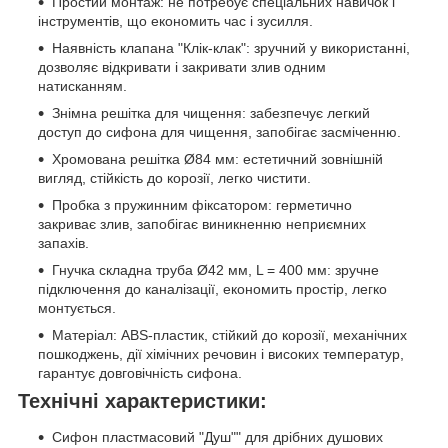
Простий монтаж: не потребує спеціальних навичок і
інструментів, що економить час і зусилля.
Наявність клапана "Клік-клак": зручний у використанні,
дозволяє відкривати і закривати злив одним
натисканням.
Знімна решітка для чищення: забезпечує легкий
доступ до сифона для чищення, запобігає засміченню.
Хромована решітка Ø84 мм: естетичний зовнішній
вигляд, стійкість до корозії, легко чистити.
Пробка з пружинним фіксатором: герметично
закриває злив, запобігає виникненню неприємних
запахів.
Гнучка складна труба Ø42 мм, L = 400 мм: зручне
підключення до каналізації, економить простір, легко
монтується.
Матеріал: ABS-пластик, стійкий до корозії, механічних
пошкоджень, дії хімічних речовин і високих температур,
гарантує довговічність сифона.
Технічні характеристики:
Сифон пластмасовий "Душ"" для дрібних душових