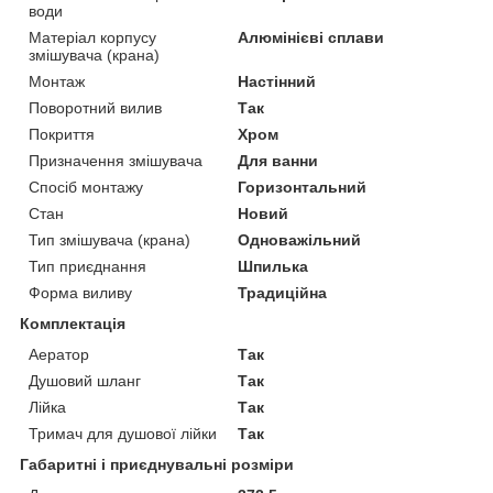
води
Матеріал корпусу
Алюмінієві сплави
змішувача (крана)
Монтаж
Настінний
Поворотний вилив
Так
Покриття
Хром
Призначення змішувача
Для ванни
Спосіб монтажу
Горизонтальний
Стан
Новий
Тип змішувача (крана)
Одноважільний
Тип приєднання
Шпилька
Форма виливу
Традиційна
Комплектація
Аератор
Так
Душовий шланг
Так
Лійка
Так
Тримач для душової лійки
Так
Габаритні і приєднувальні розміри