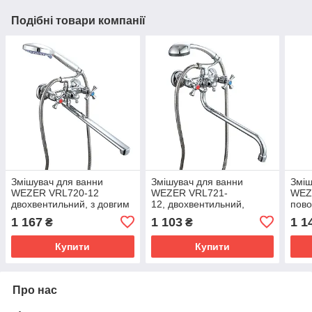
Подібні товари компанії
Змішувач для ванни
Змішувач для ванни
Зміш
WEZER VRL720-12
WEZER VRL721-
WEZ
двохвентильний, з довгим
12, двохвентильний,
пово
виливом, хром
поворотний, Ø 35, хром
1 167
1 103
1 1
₴
₴
Купити
Купити
Про нас