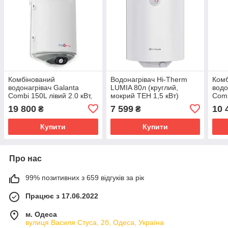
Комбінований
Водонагрівач Hi-Therm
Комб
водонагрівач Galanta
LUMIA 80л (круглий,
водо
Combi 150L лівий 2.0 кВт,
мокрий ТЕН 1,5 кВт)
Comb
мокрий тен
кВт,
19 800
7 599
10 
₴
₴
(WV15046TLG)
Купити
Купити
Про нас
99% позитивних з 659 відгуків за рік
Працює з 17.06.2022
м. Одеса
вулиця Василя Стуса, 2б, Одеса, Україна