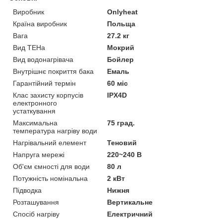
Виробник
Onlyheat
Країна виробник
Польща
Вага
27.2 кг
Вид ТЕНа
Мокрий
Вид водонагрівача
Бойлер
Внутрішнє покриття бака
Емаль
Гарантійний термін
60 міс
Клас захисту корпусів
IPX4D
електронного
устаткування
Максимальна
75 град.
температура нагріву води
Нагрівальний елемент
Теновий
Напруга мережі
220~240 В
Об'єм ємності для води
80 л
Потужність номінальна
2 кВт
Підводка
Нижня
Розташування
Вертикальне
Спосіб нагріву
Електричний