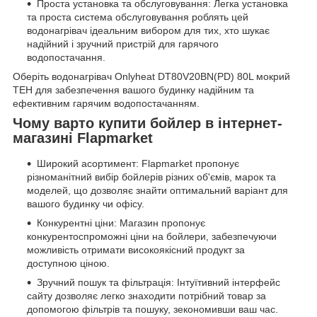
Проста установка та обслуговування: Легка установка
та проста система обслуговування роблять цей
водонагрівач ідеальним вибором для тих, хто шукає
надійний і зручний пристрій для гарячого
водопостачання.
Оберіть водонагрівач Onlyheat DT80V20BN(PD) 80L мокрий
ТЕН для забезпечення вашого будинку надійним та
ефективним гарячим водопостачанням.
Чому варто купити бойлер в інтернет-
магазині Flapmarket
Широкий асортимент: Flapmarket пропонує
різноманітний вибір бойлерів різних об'ємів, марок та
моделей, що дозволяє знайти оптимальний варіант для
вашого будинку чи офісу.
Конкурентні ціни: Магазин пропонує
конкурентоспроможні ціни на бойлери, забезпечуючи
можливість отримати високоякісний продукт за
доступною ціною.
Зручний пошук та фільтрація: Інтуїтивний інтерфейс
сайту дозволяє легко знаходити потрібний товар за
допомогою фільтрів та пошуку, зекономивши ваш час.