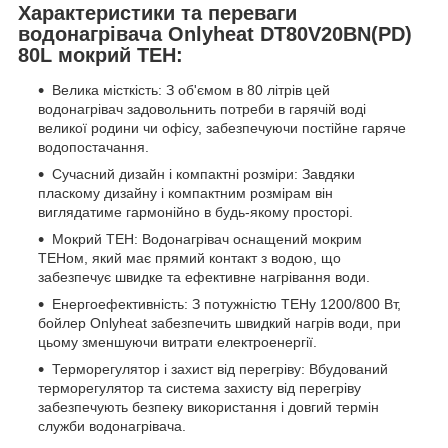
Характеристики та переваги
водонагрівача Onlyheat DT80V20BN(PD)
80L мокрий ТЕН:
Велика місткість: З об'ємом в 80 літрів цей
водонагрівач задовольнить потреби в гарячій воді
великої родини чи офісу, забезпечуючи постійне гаряче
водопостачання.
Сучасний дизайн і компактні розміри: Завдяки
пласкому дизайну і компактним розмірам він
виглядатиме гармонійно в будь-якому просторі.
Мокрий ТЕН: Водонагрівач оснащений мокрим
ТЕНом, який має прямий контакт з водою, що
забезпечує швидке та ефективне нагрівання води.
Енергоефективність: З потужністю ТЕНу 1200/800 Вт,
бойлер Onlyheat забезпечить швидкий нагрів води, при
цьому зменшуючи витрати електроенергії.
Терморегулятор і захист від перегріву: Вбудований
терморегулятор та система захисту від перегріву
забезпечують безпеку використання і довгий термін
служби водонагрівача.