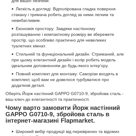
для вашої безпеки.
Легкість в догляді: Відполірована гладка поверхня
стакану і тримача робить догляд за ними легким та
невибагливим.
Економія простору: Завдяки настінному
розташуванню і компактному розміру ви збережете
простір, що особливо практично для невеликих
туалетних кімнат.
Стильний та функціональний дизайн: Стриманий, але
при цьому елегантний дизайн і колір робить модель
ідеальним доповненням до будь-якого інтер'єру.
Повний комплект для монтажу: Саморізи входять в
комплект, щоб вам не довелося турбуватися про
додаткові деталі.
Оберіть Йорж настінний GAPPO G0710-9, збройова сталь -
ваш ключ до елегантності та практичності.
Чому варто замовити Йорж настінний
GAPPO G0710-9, збройова сталь в
інтернет-магазині Flapmarket.
Широкий вибір продукції від перевірених та відомих