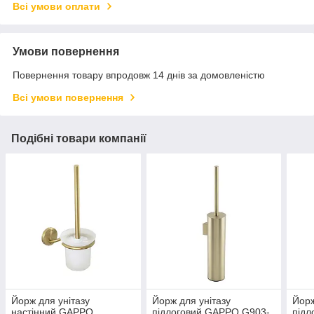
Всі умови оплати
Умови повернення
Повернення товару впродовж 14 днів за домовленістю
Всі умови повернення
Подібні товари компанії
Йорж для унітазу
Йорж для унітазу
Йорж
настінний GAPPO
підлоговий GAPPO G903-
підл