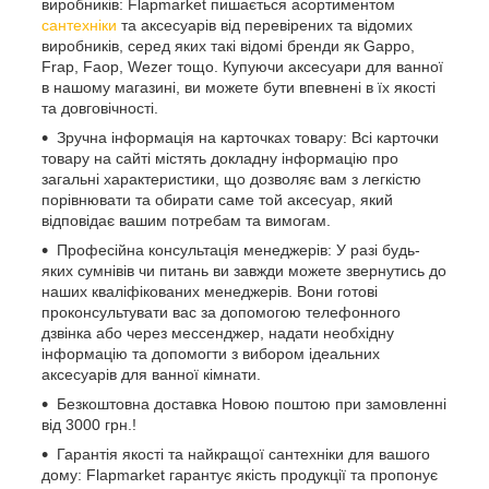
виробників: Flapmarket пишається асортиментом
сантехніки
та аксесуарів від перевірених та відомих
виробників, серед яких такі відомі бренди як Gappo,
Frap, Faop, Wezer тощо. Купуючи аксесуари для ванної
в нашому магазині, ви можете бути впевнені в їх якості
та довговічності.
Зручна інформація на карточках товару: Всі карточки
товару на сайті містять докладну інформацію про
загальні характеристики, що дозволяє вам з легкістю
порівнювати та обирати саме той аксесуар, який
відповідає вашим потребам та вимогам.
Професійна консультація менеджерів: У разі будь-
яких сумнівів чи питань ви завжди можете звернутись до
наших кваліфікованих менеджерів. Вони готові
проконсультувати вас за допомогою телефонного
дзвінка або через мессенджер, надати необхідну
інформацію та допомогти з вибором ідеальних
аксесуарів для ванної кімнати.
Безкоштовна доставка Новою поштою при замовленні
від 3000 грн.!
Гарантія якості та найкращої сантехніки для вашого
дому: Flapmarket гарантує якість продукції та пропонує